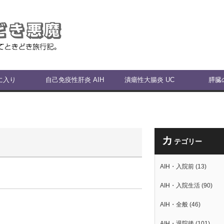
に入り
自己免疫性肝炎 AIH
潰瘍性大腸炎 UC
膵臓
カ
テゴリー
AIH・入院前
(13)
AIH・入院生活
(90)
AIH・全般
(46)
AIH・退院後
(101)