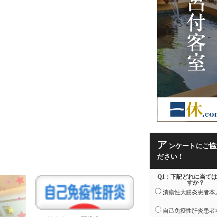
ア
ンケートにご協
ださい！
Q1：下記どれに当て
すか？
潰瘍性大腸炎患者本
自己免疫性肝炎患者