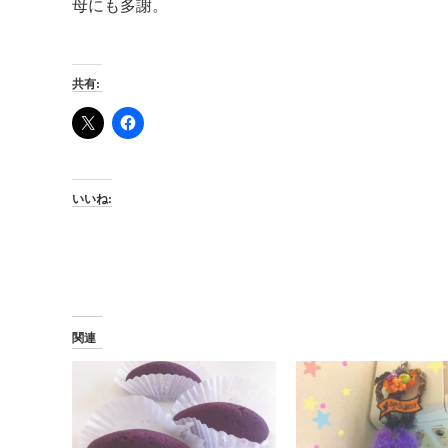
母にも多謝。
共有:
いいね:
関連