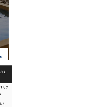
力く
はまりま
人
本人