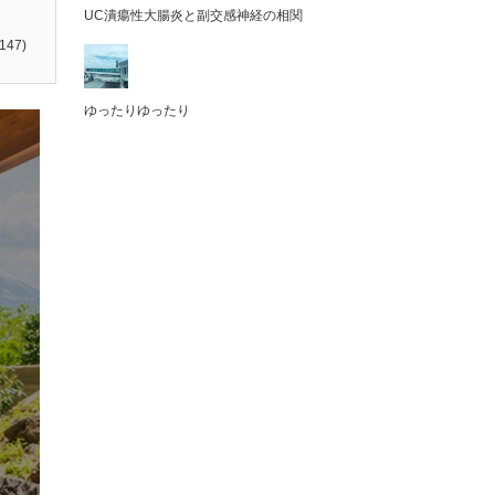
UC潰瘍性大腸炎と副交感神経の相関
147)
ゆったりゆったり