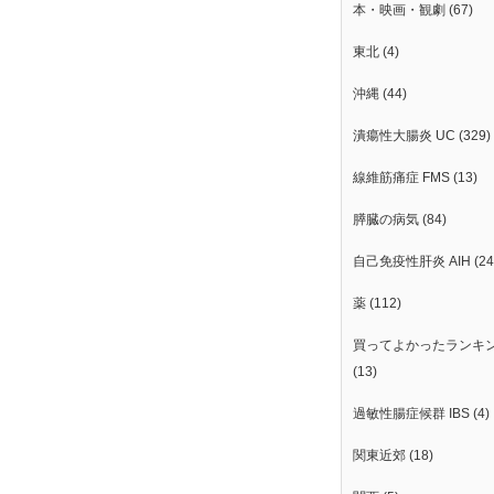
本・映画・観劇
(67)
東北
(4)
沖縄
(44)
潰瘍性大腸炎 UC
(329)
線維筋痛症 FMS
(13)
膵臓の病気
(84)
自己免疫性肝炎 AIH
(24
薬
(112)
買ってよかったランキ
(13)
過敏性腸症候群 IBS
(4)
関東近郊
(18)