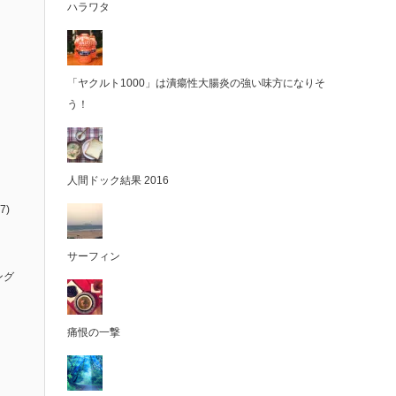
ハラワタ
「ヤクルト1000」は潰瘍性大腸炎の強い味方になりそ
う！
人間ドック結果 2016
7)
サーフィン
ング
痛恨の一撃