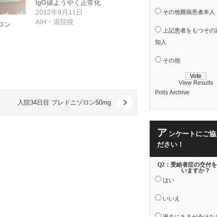
IgG値ようやく正常化
2012年9月11日
その他難病患者本人
AIH・退院後
ロン
上記患者をもつその
知人
その他
View Results
Polls Archive
入院34日目 プレドニゾロン50mg
ア
ンケートにご協
ださい！
Q2：受給者症の交付
いますか？
はい
いいえ