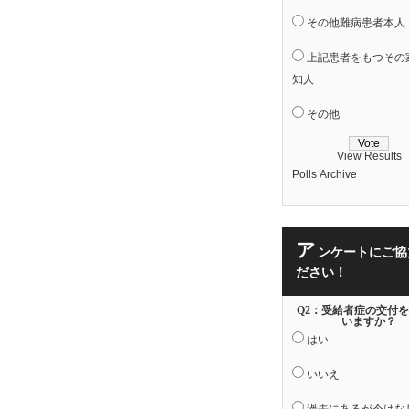
その他難病患者本人
上記患者をもつその
知人
その他
View Results
Polls Archive
ア
ンケートにご協
ださい！
Q2：受給者症の交付
いますか？
はい
いいえ