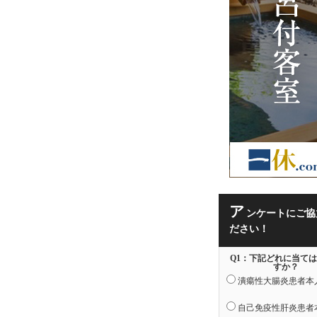
ア
ンケートにご協
ださい！
Q1：下記どれに当て
すか？
潰瘍性大腸炎患者本
自己免疫性肝炎患者