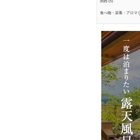
関西
(5)
食べ物・栄養・アロマ
(