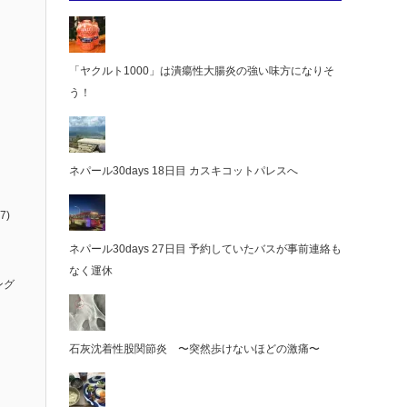
「ヤクルト1000」は潰瘍性大腸炎の強い味方になりそ
う！
ネパール30days 18日目 カスキコットパレスへ
7)
ネパール30days 27日目 予約していたバスが事前連絡も
なく運休
ング
石灰沈着性股関節炎 〜突然歩けないほどの激痛〜