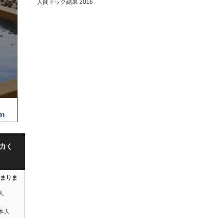
人間ドック結果 2016
力く
はまりま
人
本人