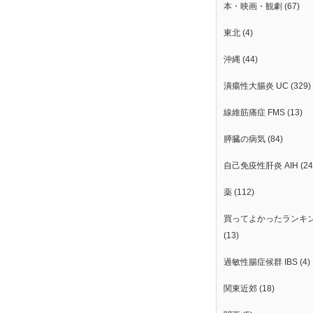
本・映画・観劇
(67)
東北
(4)
沖縄
(44)
潰瘍性大腸炎 UC
(329)
線維筋痛症 FMS
(13)
膵臓の病気
(84)
自己免疫性肝炎 AIH
(24
薬
(112)
買ってよかったランキ
(13)
過敏性腸症候群 IBS
(4)
関東近郊
(18)