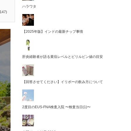
ハラワタ
147)
【2025年版】インドの最新チップ事情
肝炎経験者が語る黄疸レベルとビリルビン値の目安
【回答させてください】イリボーの飲み方について
2度目のEUS-FNA検査入院 〜検査当日(1)〜