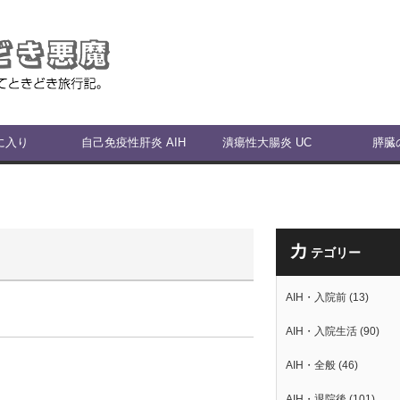
に入り
自己免疫性肝炎 AIH
潰瘍性大腸炎 UC
膵臓
カ
テゴリー
AIH・入院前
(13)
AIH・入院生活
(90)
AIH・全般
(46)
AIH・退院後
(101)