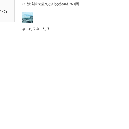
UC潰瘍性大腸炎と副交感神経の相関
147)
ゆったりゆったり