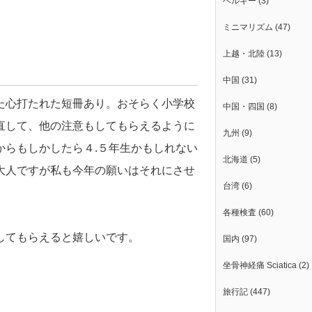
ベルギー
(3)
ミニマリズム
(47)
上越・北陸
(13)
中国
(31)
た心打たれた短冊あり。おそらく小学校
中国・四国
(8)
直して、他の注意もしてもらえるように
九州
(9)
からもしかしたら４.５年生かもしれない
北海道
(5)
大人ですが私も今年の願いはそれにさせ
台湾
(6)
各種検査
(60)
してもらえると嬉しいです。
国内
(97)
坐骨神経痛 Sciatica
(2)
旅行記
(447)