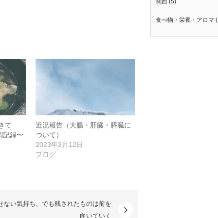
関西
(5)
食べ物・栄養・アロマ
(
きて
近況報告（大腸・肝臓・膵臓に
調記録〜
ついて）
2023年3月12日
ブログ
せない気持ち、でも残されたものは前を
向いていく