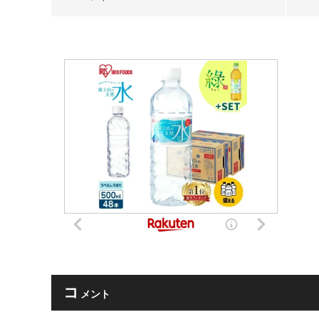
コ
メント