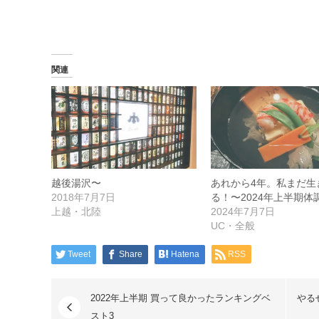
関連
越後湯沢〜
あれから4年。私まだ生
2018年7月7日
る！〜2024年上半期体
上越・北陸
2024年7月7日
UC・全般
Tweet
Share
Hatena
RSS
2022年上半期 買って良かったランキングベ
やる
スト3