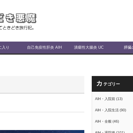
に入り
自己免疫性肝炎 AIH
潰瘍性大腸炎 UC
膵臓
カ
テゴリー
AIH・入院前
(13)
AIH・入院生活
(90)
AIH・全般
(46)
AIH・退院後
(101)