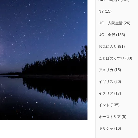
NY
(15)
UC・入院生活
(26)
UC・全般
(133)
お気に入り
(81)
ことばのくすり
(30)
アメリカ
(15)
イギリス
(20)
イタリア
(17)
インド
(135)
オーストリア
(5)
ギリシャ
(16)