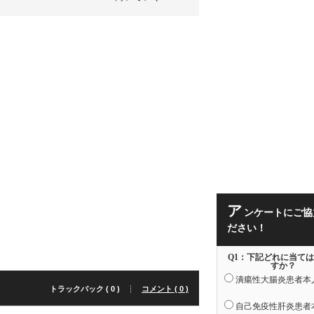
ア
ンケートにご協
ださい！
Q1：下記どれに当て
すか？
潰瘍性大腸炎患者本
トラックバック ( 0 )
コメント ( 0 )
自己免疫性肝炎患者