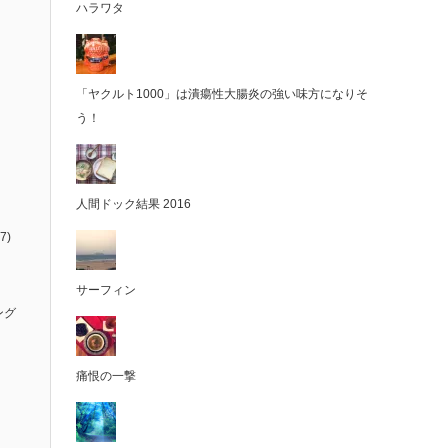
ハラワタ
「ヤクルト1000」は潰瘍性大腸炎の強い味方になりそ
う！
人間ドック結果 2016
7)
サーフィン
ング
痛恨の一撃