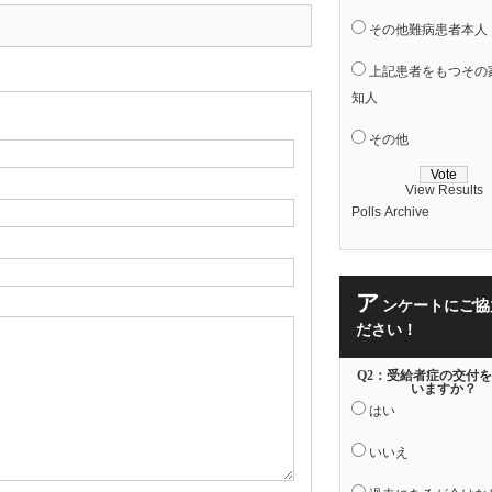
その他難病患者本人
上記患者をもつその
知人
その他
View Results
Polls Archive
ア
ンケートにご協
ださい！
Q2：受給者症の交付
いますか？
はい
いいえ