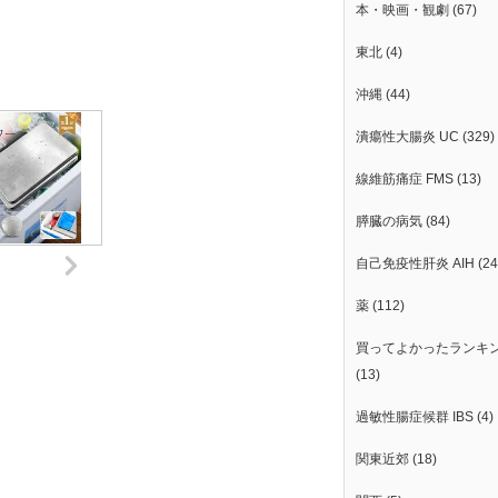
本・映画・観劇
(67)
東北
(4)
沖縄
(44)
潰瘍性大腸炎 UC
(329)
線維筋痛症 FMS
(13)
膵臓の病気
(84)
自己免疫性肝炎 AIH
(24
薬
(112)
買ってよかったランキ
(13)
過敏性腸症候群 IBS
(4)
関東近郊
(18)