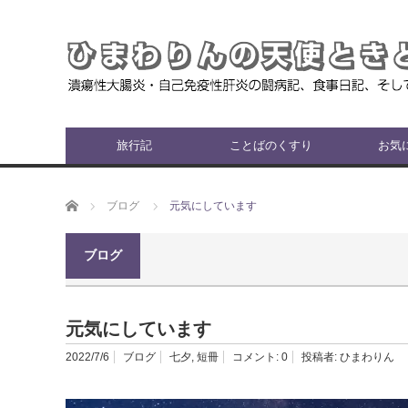
旅行記
ことばのくすり
お気
ホーム
ブログ
元気にしています
ブログ
元気にしています
2022/7/6
ブログ
七夕
,
短冊
コメント:
0
投稿者:
ひまわりん