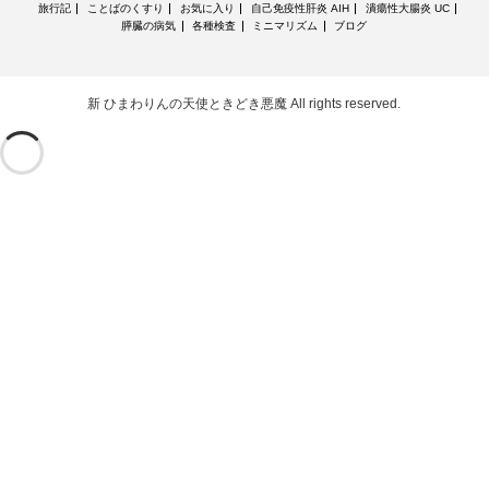
旅行記
ことばのくすり
お気に入り
自己免疫性肝炎 AIH
潰瘍性大腸炎 UC
膵臓の病気
各種検査
ミニマリズム
ブログ
新 ひまわりんの天使ときどき悪魔
All rights reserved.