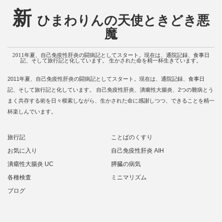
新
ひまわりんの天使ときどき悪
魔
2011年夏、自己免疫性肝炎の闘病記としてスタート。現在は、通院記録、食事日
記、そして旅行記と化しています。 生かされた命を精一杯生きています。
2011年夏、自己免疫性肝炎の闘病記としてスタート。現在は、通院記録、食事日
記、そして旅行記と化しています。 自己免疫性肝炎、潰瘍性大腸炎、2つの難病とう
まく共存する術を日々模索しながら、生かされた命に感謝しつつ、できることを精一
杯楽しんでいます。
旅行記
ことばのくすり
お気に入り
自己免疫性肝炎 AIH
潰瘍性大腸炎 UC
膵臓の病気
各種検査
ミニマリズム
ブログ