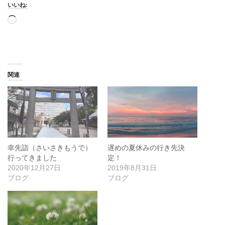
いいね:
読
み
込
み
中…
関連
幸先詣（さいさきもうで）
遅めの夏休みの行き先決
行ってきました
定！
2020年12月27日
2019年8月31日
ブログ
ブログ