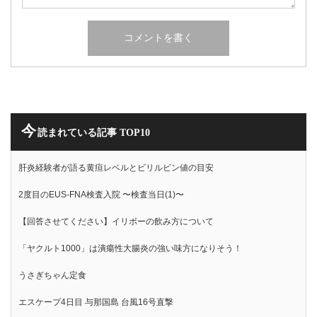
今
読まれている記事 TOP10
肝炎経験者が語る黄疸レベルとビリルビン値の目安
2度目のEUS-FNA検査入院 〜検査当日(1)〜
【回答させてください】イリボーの飲み方について
「ヤクルト1000」は潰瘍性大腸炎の強い味方になりそう！
うさぎちゃん定食
エスケープ4日目 与那国島 台風16号直撃