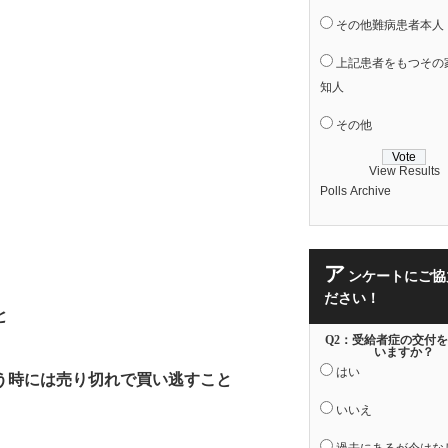
その他難病患者本人
上記患者をもつその
知人
その他
View Results
Polls Archive
ア
ンケートにご協
ださい！
と
Q2：受給者症の交付
いますか？
はい
う時には売り切れで買い逃すこと
いいえ