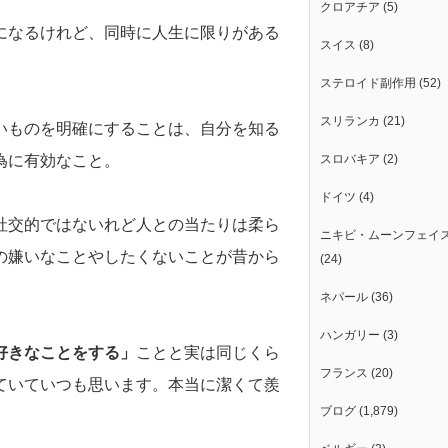
クロアチア
(5)
になるけれど、同時に人生に限りがある
スイス
(8)
ステロイド副作用
(52)
スリランカ
(21)
いものを明確にすることは、自分を知る
為に有効なこと。
スロバキア
(2)
ドイツ
(4)
社交的ではないれど人との当たりは柔ら
ニキビ・ムーンフェイ
の嫌いなことやしたくないことが昔から
(24)
ネパール
(36)
ハンガリー
(3)
好きなことをする」
ことと実は同じくら
フランス
(20)
ていていつも思います。本当に潔くて羨
ブログ
(1,879)