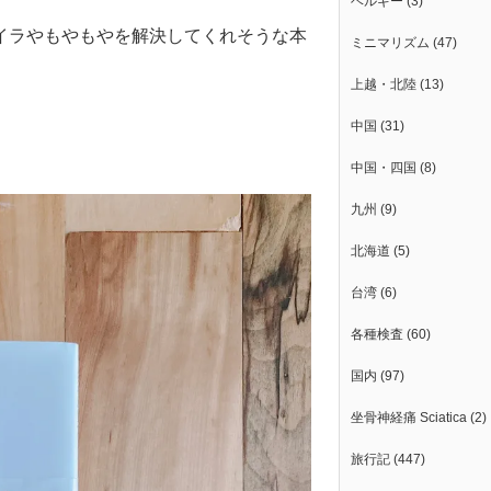
ベルギー
(3)
イラやもやもやを解決してくれそうな本
ミニマリズム
(47)
上越・北陸
(13)
中国
(31)
中国・四国
(8)
九州
(9)
北海道
(5)
台湾
(6)
各種検査
(60)
国内
(97)
坐骨神経痛 Sciatica
(2)
旅行記
(447)