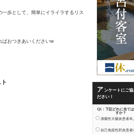
の一歩として、簡単にイライラするリス
ればおつきあいくださいw
スト
ア
ンケートにご協
ださい！
Q1：下記どれに当て
すか？
潰瘍性大腸炎患者本
自己免疫性肝炎患者