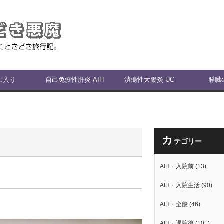
に入り
自己免疫性肝炎 AIH
潰瘍性大腸炎 UC
膵臓
カ
テゴリー
AIH・入院前
(13)
AIH・入院生活
(90)
AIH・全般
(46)
AIH・退院後
(101)