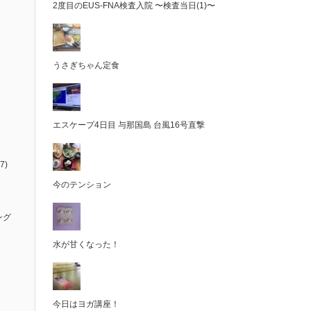
2度目のEUS-FNA検査入院 〜検査当日(1)〜
うさぎちゃん定食
エスケープ4日目 与那国島 台風16号直撃
7)
今のテンション
ング
水が甘くなった！
今日はヨガ講座！