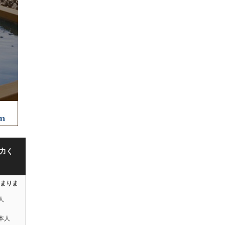
力く
はまりま
人
本人