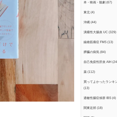
本・映画・観劇
(67)
東北
(4)
沖縄
(44)
潰瘍性大腸炎 UC
(329)
線維筋痛症 FMS
(13)
膵臓の病気
(84)
自己免疫性肝炎 AIH
(24
薬
(112)
買ってよかったランキ
(13)
過敏性腸症候群 IBS
(4)
」
関東近郊
(18)