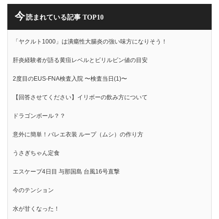
今
読まれている記事 TOP10
「ヤクルト1000」は潰瘍性大腸炎の強い味方になりそう！
肝炎経験者が語る黄疸レベルとビリルビン値の目安
2度目のEUS-FNA検査入院 〜検査当日(1)〜
【回答させてください】イリボーの飲み方について
ドラゴンボール？？
意外に簡単！バレエ衣装 ループ（ムシ）の作り方
うさぎちゃん定食
エスケープ4日目 与那国島 台風16号直撃
今のテンション
水が甘くなった！