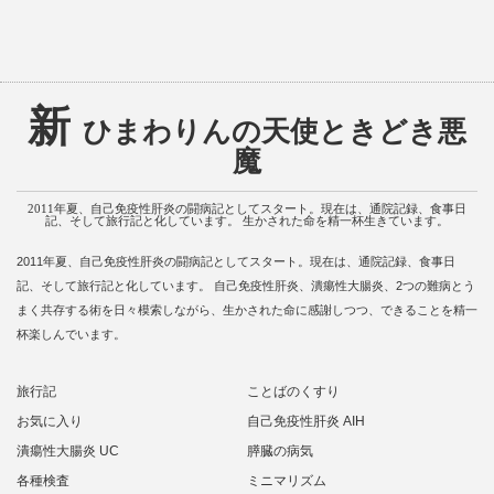
新
ひまわりんの天使ときどき悪
魔
2011年夏、自己免疫性肝炎の闘病記としてスタート。現在は、通院記録、食事日
記、そして旅行記と化しています。 生かされた命を精一杯生きています。
2011年夏、自己免疫性肝炎の闘病記としてスタート。現在は、通院記録、食事日
記、そして旅行記と化しています。 自己免疫性肝炎、潰瘍性大腸炎、2つの難病とう
まく共存する術を日々模索しながら、生かされた命に感謝しつつ、できることを精一
杯楽しんでいます。
旅行記
ことばのくすり
お気に入り
自己免疫性肝炎 AIH
潰瘍性大腸炎 UC
膵臓の病気
各種検査
ミニマリズム