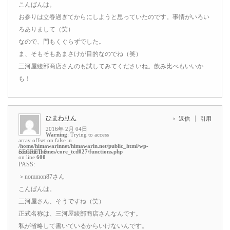
こんばんは。
お参りは立春過ぎてからにしようと思っていたのです。事情がいろい
ろありまして（笑）
なので、門もくぐらずでした。
ま、そもそもあまさけが目的なのでね（笑）
三河屋綾部商店さんのも試してみてくださいね。飲み比べもいいか
も！
ひまわりん
返信
引用
2016年 2月 04日
Warning
: Trying to access
array offset on false in
/home/himawarinnet/himawarin.net/public_html/wp-
content/themes/core_tcd027/functions.php
SECRET: 0
on line
600
PASS:
＞nommon87さん
こんばんは。
三河屋さん、そうですね（笑）
正式名称は、三河屋綾部商店さんなんです。
私が省略して書いているからいけないんです。