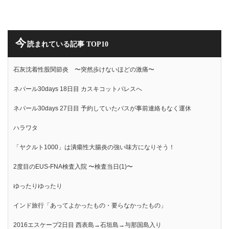
今
読まれている記事 TOP10
石灰沈着性股関節炎 〜突然歩けないほどの激痛〜
ネパール30days 18日目 カスキコットパレスへ
ネパール30days 27日目 予約していたバスが事前連絡もなく運休
ハラワタ
「ヤクルト1000」は潰瘍性大腸炎の強い味方になりそう！
2度目のEUS-FNA検査入院 〜検査当日(1)〜
ゆったりゆったり
インド旅行「あってよかったもの・要らなかったもの」
2016エスケープ2日目 西表島→石垣島→与那国島入り