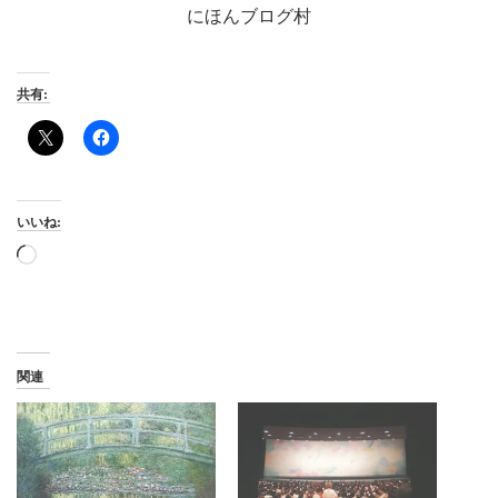
にほんブログ村
共有:
いいね:
読
み
込
み
中…
関連