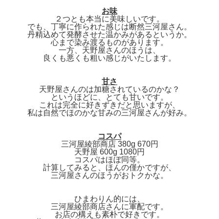
お味
２つとも本当に美味しいです。
でも、丁寧に作られた感じは断然三河屋さん。
丹精込めて発酵させた温かみがあるというか。
心まで染み渡るものがあります。
一方、天野屋さんのほうは、
良くも悪くも粗い感じがいたします。
甘さ
天野屋さんのは加糖されているのかな？
というほどに、とても甘いです。
これは完全に好きずきだと思いますが、
私は自然でほのかな甘みの三河屋さんが好み。
コスパ
三河屋綾部商店 380g 670円
天野屋 600g 1080円
コスパはほぼ同等。
計算してみると、ほんの僅かですが、
三河屋さんのほうがおトクかな。
ひまわりん的には、
三河屋綾部商店さんに軍配です。
お店の構えも素朴で好きです。