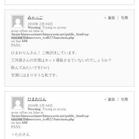
みゃっご
返信
引用
2016年 2月 04日
Warning
: Trying to access
array offset on false in
/home/himawarinnet/himawarin.net/public_html/wp-
content/themes/core_tcd027/functions.php
SECRET: 0
on line
600
PASS:
ひまわりんさん！ ご無沙汰しています。
三河屋さんの甘酒はネット通販さるていないのでしょうか？
飲んでみたいです(^o^)
甘酒にはまりそうな私です。
ひまわりん
返信
引用
2016年 2月 04日
Warning
: Trying to access
array offset on false in
/home/himawarinnet/himawarin.net/public_html/wp-
content/themes/core_tcd027/functions.php
SECRET: 0
on line
600
PASS:
＞たかさん