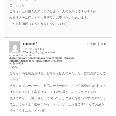
と、いうか…
こちらも三河屋さん知ったのひまわりんのおかげですから！(^_-)
次回漢方医に行くときに三河屋さん寄りたいと思います。
しかし甘酒買ってもお参りしないって(笑)
nommon87
返信
引用
2016年 2月 04日
Warning
: Trying to access
array offset on false in
/home/himawarinnet/himawarin.net/public_html/wp-
content/themes/core_tcd027/functions.php
SECRET: 0
on line
600
PASS:
どちらも高級感あるけど、どちらも飲んでみたいな。飲む点滴なんで
すから‼
そういえばスーパーにて甘酒コーナーの中に小さく米麹からのあまさ
けがありました！名前は違いますが酒屋からのあまさけですね。
余談ですが、三河屋さんって聞いてサザエさんを思い出すのは私だけ
でしょうか？よく勝手口から「ちわーす！三河屋です‼」ってお酒を
持ってくる…あれです(笑)