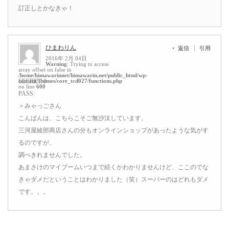
訂正しとかなきゃ！
ひまわりん
返信
引用
2016年 2月 04日
Warning
: Trying to access
array offset on false in
/home/himawarinnet/himawarin.net/public_html/wp-
content/themes/core_tcd027/functions.php
SECRET: 0
on line
600
PASS:
＞みゃっごさん
こんばんは、こちらこそご無沙汰しています。
三河屋綾部商店さんの分もオンラインショップがあったような気がす
るのですが、
調べきれませんでした。
あまさけのマイブームいつまで続くかわかりませんけど、ここのでな
きゃダメだということはわかりました（笑）スーパーのはどれもダメ
です。。。