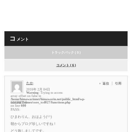
コ
メント
トラックバック ( 0 )
コメント ( 6 )
たか
返信
引用
2016年 2月 04日
Warning
: Trying to access
array offset on false in
/home/himawarinnet/himawarin.net/public_html/wp-
content/themes/core_tcd027/functions.php
SECRET: 0
on line
600
PASS:
ひまわりん、おはよう(^^)
朝からブログ珍しいですね！
どう致しましてです。