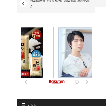
特定医療費（指定難病）受給者証 更新手続
き
コ
メント