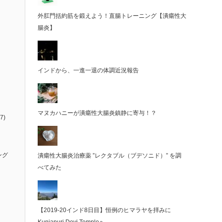
外肛門括約筋を鍛えよう！直腸トレーニング【潰瘍性大
腸炎】
インドから、一進一退の体調近況報告
マヌカハニーが潰瘍性大腸炎鎮静に寄与！？
7)
ング
潰瘍性大腸炎治療薬 ”レクタブル（ブデソニド）” を調
べてみた
【2019-20インド8日目】恒例のヒマラヤを拝みに