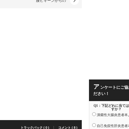
腰ピキーンからの
ア
ンケートにご協
ださい！
Q1：下記どれに当て
すか？
潰瘍性大腸炎患者本
自己免疫性肝炎患者
トラックバック ( 0 )
コメント ( 8 )