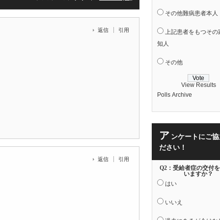
その他難病患者本人
返信
引用
上記患者をもつその
知人
その他
View Results
Polls Archive
ア
ンケートにご協
ださい！
返信
引用
Q2：受給者症の交付
いますか？
はい
いいえ