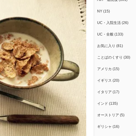
NY
(15)
UC・入院生活
(26)
UC・全般
(133)
お気に入り
(81)
ことばのくすり
(30)
アメリカ
(15)
イギリス
(20)
イタリア
(17)
インド
(135)
オーストリア
(5)
ギリシャ
(16)