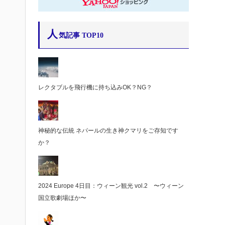
人
気記事 TOP10
レクタブルを飛行機に持ち込みOK？NG？
神秘的な伝統 ネパールの生き神クマリをご存知です
か？
2024 Europe 4日目：ウィーン観光 vol.2 〜ウィーン
国立歌劇場ほか〜