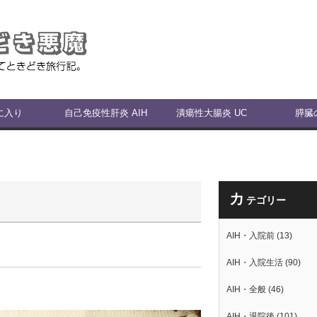
に入り
自己免疫性肝炎 AIH
潰瘍性大腸炎 UC
膵臓
カ
テゴリー
AIH・入院前
(13)
AIH・入院生活
(90)
AIH・全般
(46)
AIH・退院後
(101)