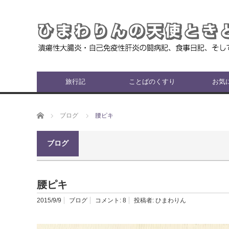
旅行記
ことばのくすり
お気
ホーム
ブログ
腰ピキ
ブログ
腰ピキ
2015/9/9
ブログ
コメント:
8
投稿者:
ひまわりん