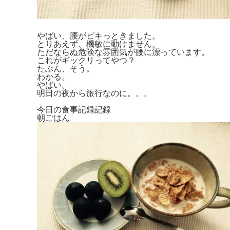
やばい、腰がピキっときました。
とりあえず、機敏に動けません。
ただならぬ危険な雰囲気が腰に漂っています。
これがギックリってやつ？
たぶん、そう。
わかる。
やばい。
明日の夜から旅行なのに。。。
今日の食事記録記録
朝ごはん