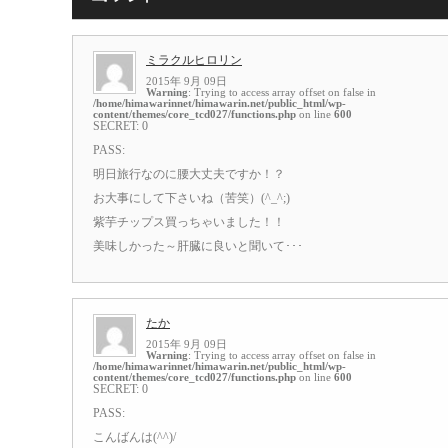
ミラクルヒロリン
2015年 9月 09日
Warning
: Trying to access array offset on false in
/home/himawarinnet/himawarin.net/public_html/wp-
content/themes/core_tcd027/functions.php
on line
600
SECRET: 0
PASS:
明日旅行なのに腰大丈夫ですか！？
お大事にして下さいね（苦笑）(^_^;)
紫芋チップス買っちゃいました！！
美味しかった～肝臓に良いと聞いて･･･
たか
2015年 9月 09日
Warning
: Trying to access array offset on false in
/home/himawarinnet/himawarin.net/public_html/wp-
content/themes/core_tcd027/functions.php
on line
600
SECRET: 0
PASS:
こんばんは(^^)/