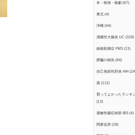
本・映画・観劇
(67)
東北
(4)
沖縄
(44)
潰瘍性大腸炎 UC
(329)
線維筋痛症 FMS
(13)
膵臓の病気
(84)
自己免疫性肝炎 AIH
(24
薬
(112)
買ってよかったランキ
(13)
過敏性腸症候群 IBS
(4)
関東近郊
(18)