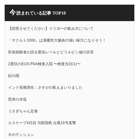
今
読まれている記事 TOP10
【回答させてください】イリボーの飲み方について
「ヤクルト1000」は潰瘍性大腸炎の強い味方になりそう！
肝炎経験者が語る黄疸レベルとビリルビン値の目安
2度目のEUS-FNA検査入院 〜検査当日(1)〜
紀の国
インド長期滞在：さすがの私もまいりました
昆布の水塩
うさぎちゃん定食
エスケープ4日目 与那国島 台風16号直撃
今のテンション