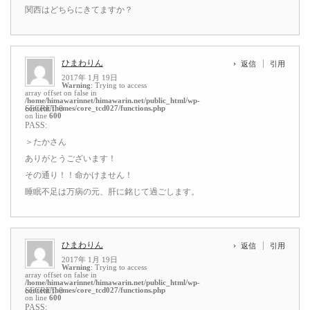
関西はどちらにきてますか？
ひまわりん
返信
引用
2017年 1月 19日
Warning
: Trying to access
array offset on false in
/home/himawarinnet/himawarin.net/public_html/wp-
content/themes/core_tcd027/functions.php
SECRET: 0
on line
600
PASS:
＞たかさん
ありがとうございます！
その通り！！命かけません！
睡眠不足は万病の元、肝に銘じて過ごします。
ひまわりん
返信
引用
2017年 1月 19日
Warning
: Trying to access
array offset on false in
/home/himawarinnet/himawarin.net/public_html/wp-
content/themes/core_tcd027/functions.php
SECRET: 0
on line
600
PASS: