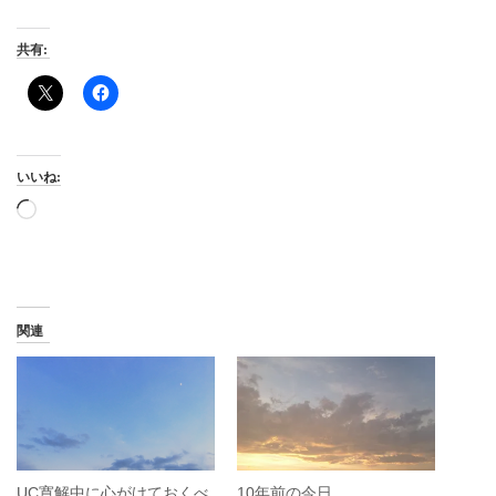
共有:
いいね:
読
み
込
み
中…
関連
UC寛解中に心がけておくべ
10年前の今日