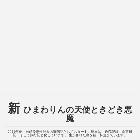
新
ひまわりんの天使ときどき悪
魔
2011年夏、自己免疫性肝炎の闘病記としてスタート。現在は、通院記録、食事日
記、そして旅行記と化しています。 生かされた命を精一杯生きています。