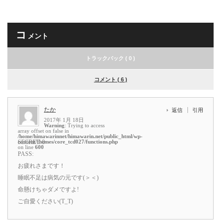
コ
メント
トラックバック ( 0 )
コメント ( 6 )
たか
返信
引用
2017年 1月 18日
Warning
: Trying to access
array offset on false in
/home/himawarinnet/himawarin.net/public_html/wp-
content/themes/core_tcd027/functions.php
SECRET: 0
on line
600
PASS:
お疲れさまです！
睡眠不足は病気の元です(＞＜)
命懸けちゃダメですよ!
ご自愛ください(T_T)