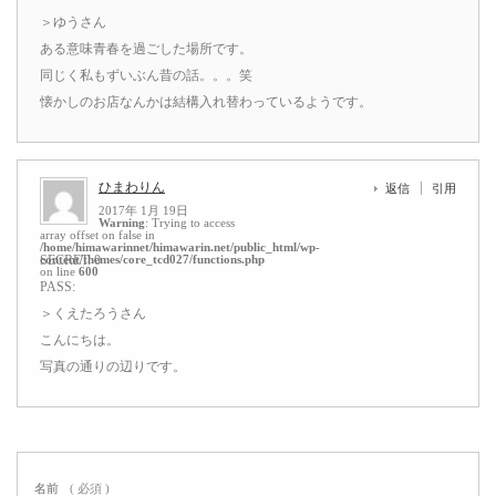
＞ゆうさん
ある意味青春を過ごした場所です。
同じく私もずいぶん昔の話。。。笑
懐かしのお店なんかは結構入れ替わっているようです。
ひまわりん
返信
引用
2017年 1月 19日
Warning
: Trying to access
array offset on false in
/home/himawarinnet/himawarin.net/public_html/wp-
content/themes/core_tcd027/functions.php
SECRET: 0
on line
600
PASS:
＞くえたろうさん
こんにちは。
写真の通りの辺りです。
名前
( 必須 )