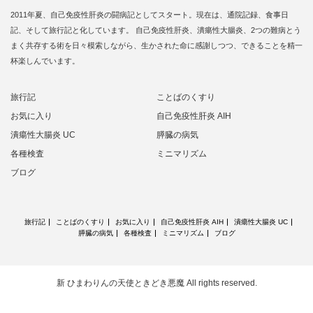
2011年夏、自己免疫性肝炎の闘病記としてスタート。現在は、通院記録、食事日
記、そして旅行記と化しています。 自己免疫性肝炎、潰瘍性大腸炎、2つの難病とう
まく共存する術を日々模索しながら、生かされた命に感謝しつつ、できることを精一
杯楽しんでいます。
旅行記
ことばのくすり
お気に入り
自己免疫性肝炎 AIH
潰瘍性大腸炎 UC
膵臓の病気
各種検査
ミニマリズム
ブログ
旅行記
ことばのくすり
お気に入り
自己免疫性肝炎 AIH
潰瘍性大腸炎 UC
膵臓の病気
各種検査
ミニマリズム
ブログ
新 ひまわりんの天使ときどき悪魔
All rights reserved.