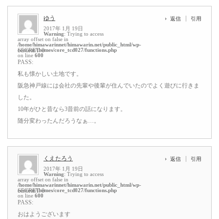
ゆう
返信
引用
2017年 1月 19日
Warning
: Trying to access
array offset on false in
/home/himawarinnet/himawarin.net/public_html/wp-
content/themes/core_tcd027/functions.php
SECRET: 0
on line
600
PASS:
私も懐かしい土地です。
阪急神戸線には会社の先輩や後輩が住んでいたのでよく遊びに行きま
した。
10年がひと昔なら3昔前の話になります。
随分変わったんだろうなぁ…。
くえたろう
返信
引用
2017年 1月 19日
Warning
: Trying to access
array offset on false in
/home/himawarinnet/himawarin.net/public_html/wp-
content/themes/core_tcd027/functions.php
SECRET: 0
on line
600
PASS:
おはようございます