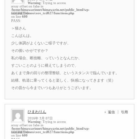
Warning
: Trying to access
array offset on false in
/home/himawarinnet/himawarin.net/public_html/wp-
content/themes/core_tcd027/functions.php
SECRET: 0
on line
600
PASS:
＞猫さん
こんばんは。
少し体調がよくないご様子ですが、
その後いかがですか？
私の場合、断捨離、っていうとなんだか、
すごいことのように構えてしまうので、
あくまで身の回りの整理整頓、というスタンスで臨んでいます。
結構、軌道に乗ってくると楽しく、快感になってきます（笑）
その昔から今までいつもありがとうございます。
ひまわりん
返信
引用
2016年 3月 07日
Warning
: Trying to access
array offset on false in
/home/himawarinnet/himawarin.net/public_html/wp-
content/themes/core_tcd027/functions.php
SECRET: 0
on line
600