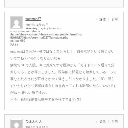
nommon87
返信
引用
2016年 3月 07日
Warning
: Trying to access
array offset on false in
/home/himawarinnet/himawarin.net/public_html/wp-
content/themes/core_tcd027/functions.php
SECRET: 0
on line
600
PASS:
only oneは自分が一番ではなく自分らしく、自分次第という感じがい
いですねぇ(^^)そうなりたいな★
病院でUCで入院、今は外来ですが医師から「ガイドライン通りで治
療してる」とか耳にしました。医学的に問題なく治療している…って
事なんだろうだが症状とか全く違うし引っかかりました。UCに限ら
ずひとりひとり病状は違うし向き合ってくれる医師いたらいいのです
がね～ 難しい所ですね。
只今、花粉症絶賛活動中で女を捨ててます(笑)
ひまわりん
返信
引用
2016年 3月 07日