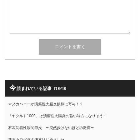
今
読まれている記事 TOP10
マヌカハニーが潰瘍性大腸炎鎮静に寄与！？
「ヤクルト1000」は潰瘍性大腸炎の強い味方になりそう！
石灰沈着性股関節炎 〜突然歩けないほどの激痛〜
新薬カログラの服薬はじめました