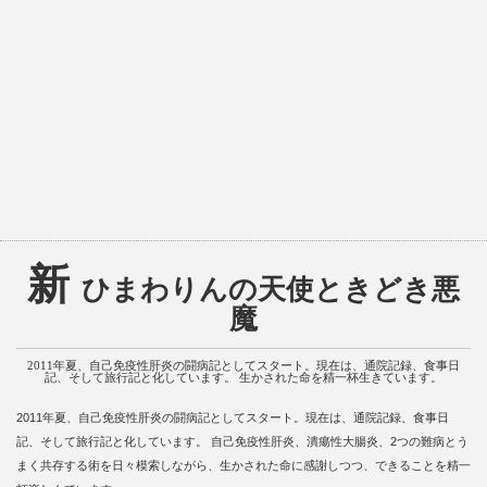
新
ひまわりんの天使ときどき悪
魔
2011年夏、自己免疫性肝炎の闘病記としてスタート。現在は、通院記録、食事日
記、そして旅行記と化しています。 生かされた命を精一杯生きています。
2011年夏、自己免疫性肝炎の闘病記としてスタート。現在は、通院記録、食事日
記、そして旅行記と化しています。 自己免疫性肝炎、潰瘍性大腸炎、2つの難病とう
まく共存する術を日々模索しながら、生かされた命に感謝しつつ、できることを精一