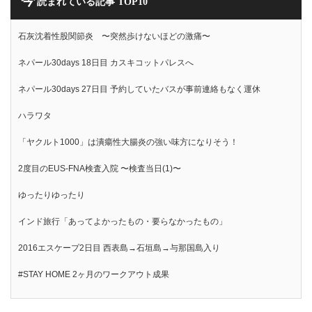
読まれている記事 TOP10
石灰沈着性股関節炎 〜突然歩けないほどの激痛〜
ネパール30days 18日目 カスキコットパレスへ
ネパール30days 27日目 予約していたバスが事前連絡もなく運休
ハラワタ
「ヤクルト1000」は潰瘍性大腸炎の強い味方になりそう！
2度目のEUS-FNA検査入院 〜検査当日(1)〜
ゆったりゆったり
インド旅行「あってよかったもの・要らなかったもの」
2016エスケープ2日目 西表島→石垣島→与那国島入り
#STAY HOME 2ヶ月のワークアウト成果