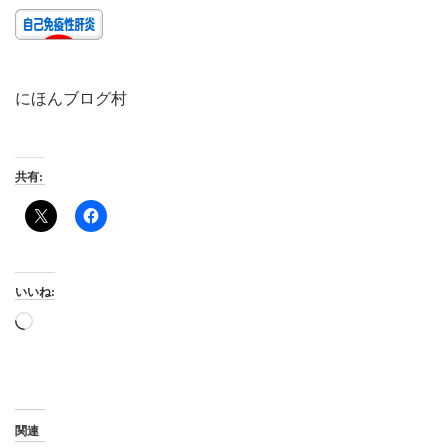
にほんブログ村
共有:
いいね:
読
み
込
み
中…
関連