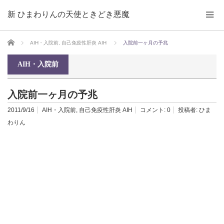
新 ひまわりんの天使ときどき悪魔
ホーム
AIH・入院前
,
自己免疫性肝炎 AIH
入院前一ヶ月の予兆
AIH・入院前
入院前一ヶ月の予兆
2011/9/16
AIH・入院前
,
自己免疫性肝炎 AIH
コメント:
0
投稿者:
ひま
わりん