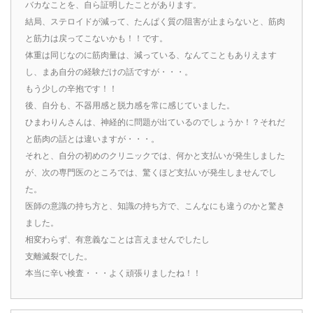
バカなことを、自ら証明したことがあります。
結局、ステロイドが減って、たんぱく質の阻害が止まらないと、筋肉
と筋力は戻ってこないかも！！です。
体重は同じなのに筋肉量は、減っている、なんてこともありえます
し、まあ自分の経験だけの話ですが・・・。
もう少しの辛抱です！！
後、自分も、不器用感と脱力感を常に感じていました。
ひまわりんさんは、神経的に問題が出ているのでしょうか！？それだ
と筋肉の話とは違いますが・・・。
それと、自分の初めのクリニックでは、何かと支払いが発生しました
が、次の専門医のところでは、驚くほど支払いが発生しませんでし
た。
医師の意識の持ち方と、知識の持ち方で、こんなにも違うのかと驚き
ました。
相変わらず、有意義なことは言えませんでしたし
支離滅裂でした。
本当に辛い検査・・・よく頑張りましたね！！