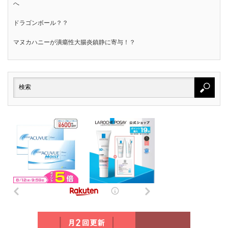
へ
ドラゴンボール？？
マヌカハニーが潰瘍性大腸炎鎮静に寄与！？