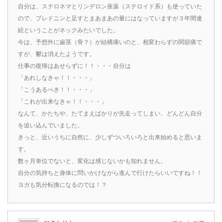
自分は、ステロネマとリンデロン座薬（ステロイド系）も使っていた
ので、プレドニンと足すとまあまあの量にはなっていますが３年間連
続ということがネックみたいでした。
今は、予想外に歯茎（骨？）が結構痛いのと、相変わらずの関節痛で
すが、鬱は消えたようです。
仕事の復帰はあせらずに！！・・・自分は
「あれしなきゃ！！・・・」
「こうあるべき！！・・・」
「これが出来なきゃ！！・・・」
なんて、かたちや、たてまえばかりが先走ってしまい、どんどん自分
を追い込んでいました。
きっと、近いうちに自然に、少しずついろいろと出来始めると思いま
す。
数ヶ月単位でないと、変化は感じないかも知れません。
自分の気持ちと身体に問いかけながら進んで行けたらいいですね！！
ヨガも気分転換になるのでは！？