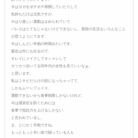
今はヨガをボチボチ再開していたりして
気持ちだけは元気ですが、
やはり激しい運動は止められていて、
バレエはとてもじゃないけどできないし、普段の生活もいろんなこと
が思うようにできず、
今はしんどい辛抱の時期みたいです。
最近は外にも出るので、
キレイにメイクしてオシャレして
カツカツ歩いてる同年代の女性を見ていいなぁ、
と思います。
私はニキビだらけの顔になっちゃってて、
しかもムーンフェイス。
運動できないから食事制限しかないけれど、
今は感染症を防ぐためには
食事で抵抗力を上げるしかない、
と言われているし。
ま、とにかく辛抱ですね。
もっともっと辛い病で闘っている人も