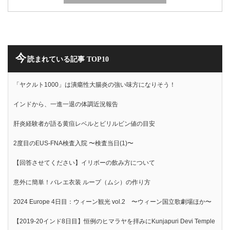
今
読まれている記事 TOP10
「ヤクルト1000」は潰瘍性大腸炎の強い味方になりそう！
インドから、一進一退の体調近況報告
肝炎経験者が語る黄疸レベルとビリルビン値の目安
2度目のEUS-FNA検査入院 〜検査当日(1)〜
【回答させてください】イリボーの飲み方について
意外に簡単！バレエ衣装 ループ（ムシ）の作り方
2024 Europe 4日目：ウィーン観光 vol.2 〜ウィーン国立歌劇場ほか〜
【2019-20インド8日目】恒例のヒマラヤを拝みにKunjapuri Devi Temple