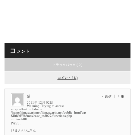
コ
メント
トラックバック ( 0 )
コメント ( 6 )
猫
返信
引用
2011年 12月 02日
Warning
: Trying to access
array offset on false in
/home/himawarinnet/himawarin.net/public_html/wp-
content/themes/core_tcd027/functions.php
SECRET: 0
on line
600
PASS:
ひまわりんさん