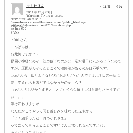
ひまわりん
返信
引用
2011年 12月 03日
Warning
: Trying to access
array offset on false in
/home/himawarinnet/himawarin.net/public_html/wp-
content/themes/core_tcd027/functions.php
SECRET: 0
on line
600
PASS:
＞hideさん
こんばんは。
お元気ですか？？
原因が神経なのか、筋力低下なのかは一応水曜日にわかるようなので
すが、原因がわかったところで治療法があるのかは不明です。
hideさんも、似たような症状がおありだったんですよね？日常生活に
差し支えがあるほどではなかったのかしら？
hideさんのお話からすると、とにかく今は筋トレは意味なさそうです
ね。。。
話は変わりますが、
なんだかこうやって同じ苦しみを味わった先輩から
「よく頑張ったね、おつかれさま」
って言ってもらえることでずいぶんと救われるんですよね。
ありがとうございます。