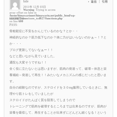
hide
返信
引用
2011年 12月 03日
Warning
: Trying to access
array offset on false in
/home/himawarinnet/himawarin.net/public_html/wp-
content/themes/core_tcd027/functions.php
SECRET: 0
on line
600
PASS:
骨粗鬆症に不安をかんじているのかな？とか・・
神経的なのか？筋力低下なのか？体に力がはいらないのかぁ～！？と
か・・・
ブログ更新してないなぁー！！
などと思いながら見ていました。
通院も大変そうですね！！
全く役に立たないとは思いますが、筋肉の発達って、破壊～休息と栄
養補給～発達して再生！！みたいなメカニズムの感じだったと思いま
す。
自分の経験なのですが、ステロイドを３０mg服用しているときに、無
理やり筋トレをしていましたが
ステロイドがたんぱく質を阻害してしまうので
トレーニングで筋肉を破壊するところまでは出来るのですが、筋肉が
栄養を吸収して、再生することが出来ずにどんどん細くなる！という