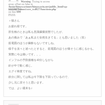
Warning
: Trying to access
array offset on false in
/home/himawarinnet/himawarin.net/public_html/wp-
content/themes/core_tcd027/functions.php
SECRET: 0
on line
600
PASS:
＞猫さん
お疲れ様です。
肝生検のときは私も意識朦朧状態でしたが、
あの痛みで「あぁ私まだ全然生きてる」とも思いました（笑）
筋電図のほうが麻酔もないですしね。
様子を淡々と述べたとすると、筋電図のほうが痛そうに感じるかも。
実際に今は痛いです。。。
インフルの予防接種を40分しながら
針が中で動く感じ。
エグイ検査ですね。
鉄分に関しては私は今下限を下回っているので、
少し元に戻そうと思います。
では、よい週末を♪