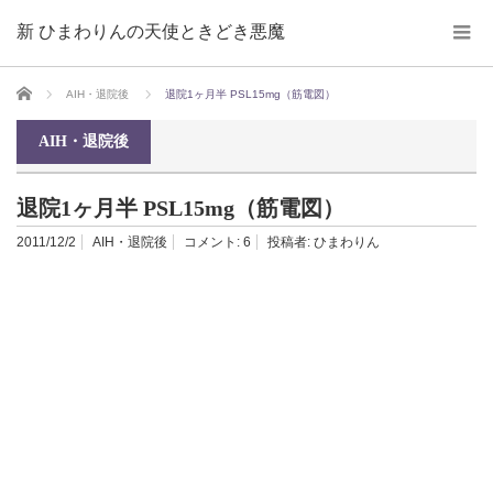
新 ひまわりんの天使ときどき悪魔
ホーム
AIH・退院後
退院1ヶ月半 PSL15mg（筋電図）
AIH・退院後
退院1ヶ月半 PSL15mg（筋電図）
2011/12/2
AIH・退院後
コメント:
6
投稿者:
ひまわりん