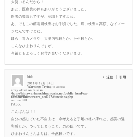
大勢いるんだから！
あと、医療費の件もありがとうございました。
医者の知識もですが、意識もですよね。
あ、でもこの筋電図検査はお手頃でした。痛い検査＝高額、なイメー
ジなんですけどね。
ほら、胃カメラや、大腸内視鏡とか、肝生検とか。
こんなひまわりんですが、
今後ともよろしくお付き合いくださいませ。
hide
返信
引用
2011年 12月 04日
Warning
: Trying to access
array offset on false in
/home/himawarinnet/himawarin.net/public_html/wp-
content/themes/core_tcd027/functions.php
SECRET: 0
on line
600
PASS:
こんばんは！！
自分の感じていた不自由は、今考えると手足の軽い痺れと、感覚の違
和感とか、つってしまうこと、力の低下です。
ひまわりんさんよりは、全然軽いです。