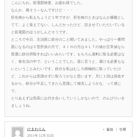
こんにちわ。筋電図検査、お疲れ様でした。
なんか、痛そう～なんですけど・・・
肝生検から私もちょうど１年ですが、肝生検のときはなんか朦朧とし
てて、よく覚えてない。しんどかったけど、読ませていただいている
と筋電図のほうがしんどそうです。
ところで今日、主治医に鉄分のこと聞いてみました。やっぱり一番問
題になるのはＣ型肝炎の方で、ＡＩＨの方はＡＬＴの値が正常値なら
普通に鉄分摂取すればいいみたいです。もちろん過剰に取る必要はな
く、食生活の中で、ということでした。逆に言うと、避ける必要もな
いということみたいです。鉄分を私はむしろ積極的に取っていたけ
ど、これからは意識せずに取ろうかなと思います。月に１回は採血す
るから、鉄分が不足してきたら意識して補充しようかな、って感じ
で。
とりあえずは気長にお付き合いしていくしかないので、のんびりいき
ましょうね。
ひまわりん
返信
引用
2011年 12月 02日