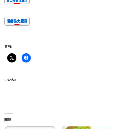
共有:
いいね:
関連