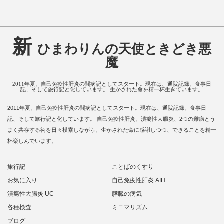
新
ひまわりんの天使ときどき悪
魔
2011年夏、自己免疫性肝炎の闘病記としてスタート。現在は、通院記録、食事日
記、そして旅行記と化しています。 生かされた命を精一杯生きています。
2011年夏、自己免疫性肝炎の闘病記としてスタート。現在は、通院記録、食事日
記、そして旅行記と化しています。 自己免疫性肝炎、潰瘍性大腸炎、2つの難病とう
まく共存する術を日々模索しながら、生かされた命に感謝しつつ、できることを精一
杯楽しんでいます。
旅行記
ことばのくすり
お気に入り
自己免疫性肝炎 AIH
潰瘍性大腸炎 UC
膵臓の病気
各種検査
ミニマリズム
ブログ