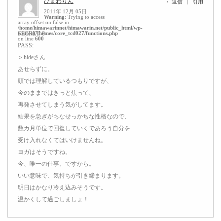
ひまわりん
返信
引用
2011年 12月 05日
Warning
: Trying to access
array offset on false in
/home/himawarinnet/himawarin.net/public_html/wp-
content/themes/core_tcd027/functions.php
SECRET: 0
on line
600
PASS:
＞hideさん
あせらずに。
頭では理解しているつもりですが、
今のままではきっと焦って、
再発させてしまう気がしてます。
結果を急ぎがちなせっかちな性格なので、
数カ月単位で回復していくであろう自分を
受け入れなくてはいけませんね。
ヨガはそうですね。
今、唯一の仕事、ですから。
いい意味で、気持ちが引き締まります。
明日はかなり冷え込みそうです。
温かくして過ごしましょ！