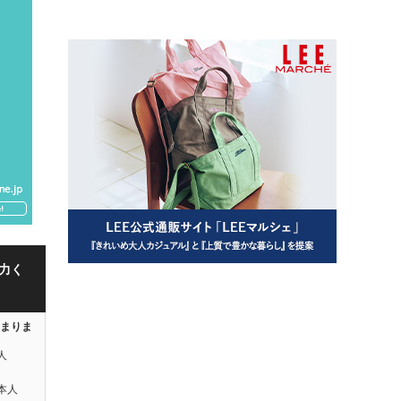
力く
はまりま
人
本人