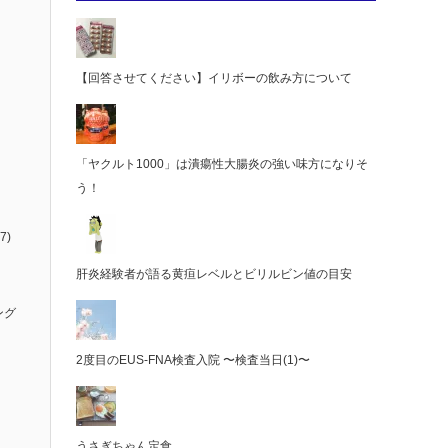
【回答させてください】イリボーの飲み方について
「ヤクルト1000」は潰瘍性大腸炎の強い味方になりそ
う！
7)
肝炎経験者が語る黄疸レベルとビリルビン値の目安
ング
2度目のEUS-FNA検査入院 〜検査当日(1)〜
うさぎちゃん定食