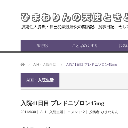
旅行記
ことばのくすり
お気
ホーム
AIH・入院生活
入院41日目 プレドニゾロン45mg
AIH・入院生活
入院41日目 プレドニゾロン45mg
2011/9/30
AIH・入院生活
コメント:
2
投稿者:
ひまわりん