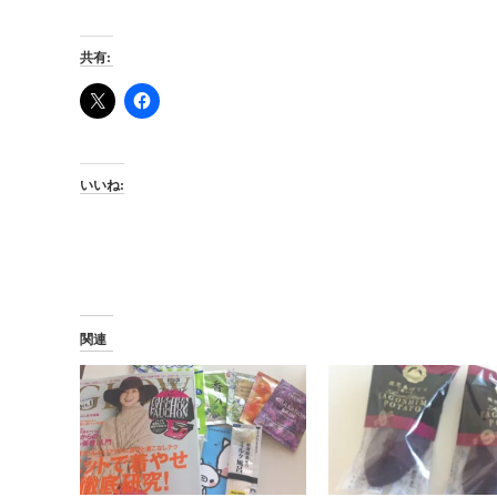
共有:
いいね:
関連