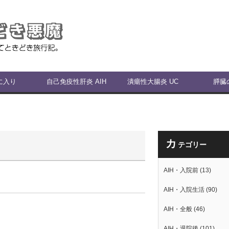
に入り
自己免疫性肝炎 AIH
潰瘍性大腸炎 UC
膵臓
カ
テゴリー
AIH・入院前
(13)
AIH・入院生活
(90)
AIH・全般
(46)
AIH・退院後
(101)