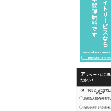
ア
ンケートにご協
ださい！
Q1：下記どれに当て
すか？
潰瘍性大腸炎患者本
自己免疫性肝炎患者