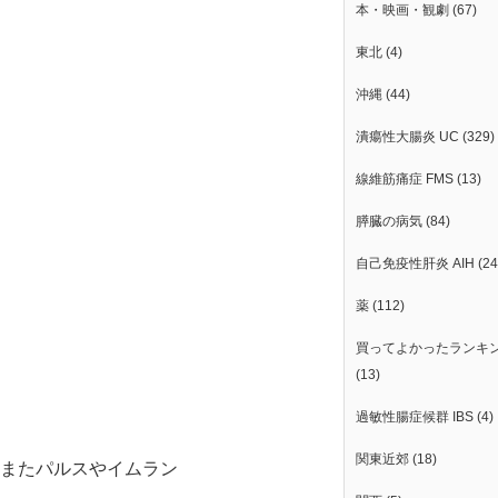
本・映画・観劇
(67)
東北
(4)
沖縄
(44)
潰瘍性大腸炎 UC
(329)
線維筋痛症 FMS
(13)
膵臓の病気
(84)
自己免疫性肝炎 AIH
(24
薬
(112)
買ってよかったランキ
(13)
過敏性腸症候群 IBS
(4)
関東近郊
(18)
たまたパルスやイムラン