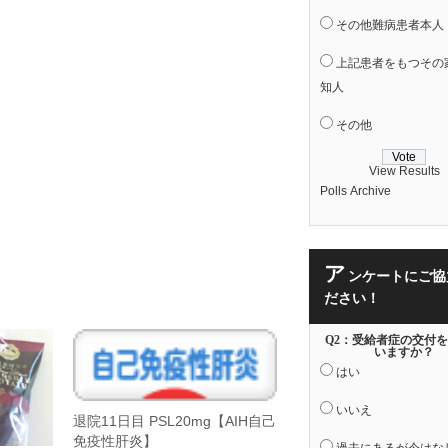
その他難病患者本人
上記患者をもつその
知人
その他
View Results
Polls Archive
ア
ンケートにご協
ださい！
Q2：受給者症の交付
いますか？
はい
いいえ
退院11日目 PSL20mg【AIH自己
免疫性肝炎】