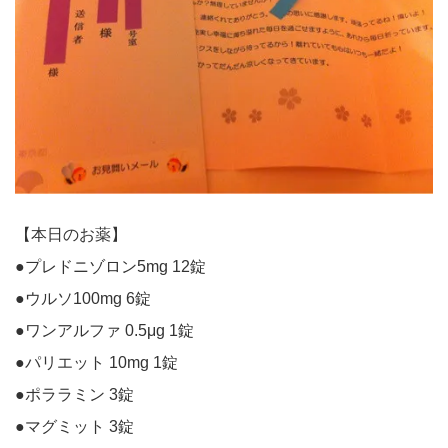
【本日のお薬】
●プレドニゾロン5mg 12錠
●ウルソ100mg 6錠
●ワンアルファ 0.5μg 1錠
●パリエット 10mg 1錠
●ポララミン 3錠
●マグミット 3錠