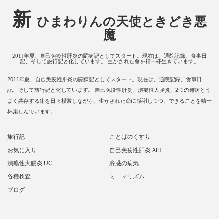
新
ひまわりんの天使ときどき悪
魔
2011年夏、自己免疫性肝炎の闘病記としてスタート。現在は、通院記録、食事日
記、そして旅行記と化しています。 生かされた命を精一杯生きています。
2011年夏、自己免疫性肝炎の闘病記としてスタート。現在は、通院記録、食事日
記、そして旅行記と化しています。 自己免疫性肝炎、潰瘍性大腸炎、2つの難病とう
まく共存する術を日々模索しながら、生かされた命に感謝しつつ、できることを精一
杯楽しんでいます。
旅行記
ことばのくすり
お気に入り
自己免疫性肝炎 AIH
潰瘍性大腸炎 UC
膵臓の病気
各種検査
ミニマリズム
ブログ