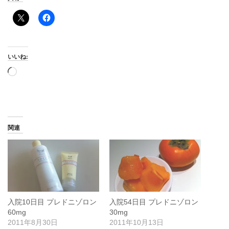
いいね:
読
み
込
み
中…
関連
入院10日目 プレドニゾロン
入院54日目 プレドニゾロン
60mg
30mg
2011年8月30日
2011年10月13日