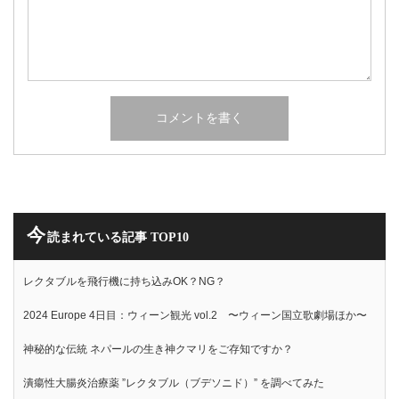
今
読まれている記事 TOP10
レクタブルを飛行機に持ち込みOK？NG？
2024 Europe 4日目：ウィーン観光 vol.2 〜ウィーン国立歌劇場ほか〜
神秘的な伝統 ネパールの生き神クマリをご存知ですか？
潰瘍性大腸炎治療薬 ”レクタブル（ブデソニド）” を調べてみた