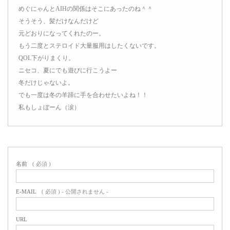
めぐにゃんとAIHの関係はそこにあったのね＾＾
そうそう、髪だけなんだけど
元どおりになってくれたのー。
もう二度とステロイド大量服用はしたくないです。
QOL下がりまくり。
ニセコ、夏にでも遊びに行こうよー
冬だけじゃないよ。
でも一度は冬の羊蹄に手を合わせたいよね！！
私もしょぼーん（涙）
名前
( 必須 )
E-MAIL
( 必須 ) - 公開されません -
URL