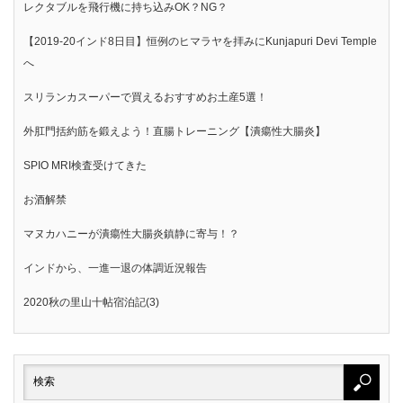
レクタブルを飛行機に持ち込みOK？NG？
【2019-20インド8日目】恒例のヒマラヤを拝みにKunjapuri Devi Temple
へ
スリランカスーパーで買えるおすすめお土産5選！
外肛門括約筋を鍛えよう！直腸トレーニング【潰瘍性大腸炎】
SPIO MRI検査受けてきた
お酒解禁
マヌカハニーが潰瘍性大腸炎鎮静に寄与！？
インドから、一進一退の体調近況報告
2020秋の里山十帖宿泊記(3)