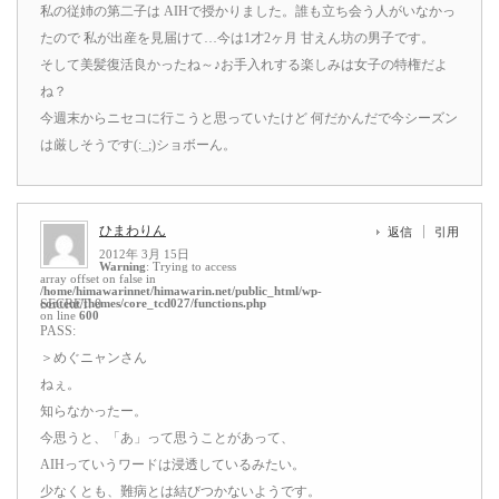
私の従姉の第二子は AIHで授かりました。誰も立ち会う人がいなかっ
たので 私が出産を見届けて…今は1才2ヶ月 甘えん坊の男子です。
そして美髪復活良かったね～♪お手入れする楽しみは女子の特権だよ
ね？
今週末からニセコに行こうと思っていたけど 何だかんだで今シーズン
は厳しそうです(:_;)ショボーん。
ひまわりん
返信
引用
2012年 3月 15日
Warning
: Trying to access
array offset on false in
/home/himawarinnet/himawarin.net/public_html/wp-
content/themes/core_tcd027/functions.php
SECRET: 0
on line
600
PASS:
＞めぐニャンさん
ねぇ。
知らなかったー。
今思うと、「あ」って思うことがあって、
AIHっていうワードは浸透しているみたい。
少なくとも、難病とは結びつかないようです。