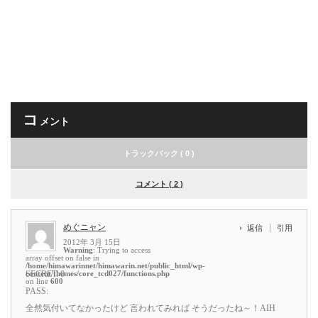
コ
メント
トラックバック ( 0 )
コメント ( 2 )
めぐニャン
返信
引用
2012年 3月 15日
Warning
: Trying to access
array offset on false in
/home/himawarinnet/himawarin.net/public_html/wp-
content/themes/core_tcd027/functions.php
SECRET: 0
on line
600
PASS:
全然気付いてなかったけど 言われてみれば そうだったね～！AIH