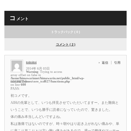
コ
メント
トラックバック ( 0 )
コメント ( 2 )
toitoitoi
返信
引用
2014年 6月 03日
Warning
: Trying to access
array offset on false in
/home/himawarinnet/himawarin.net/public_html/wp-
content/themes/core_tcd027/functions.php
SECRET: 0
on line
600
PASS:
初コメです。
AIHの先輩として、いつも拝見させていただいてますー。また難病と
いうことで、いつも勝手に読者になっていたので、驚きました。
体の痛み本当しんどいですよね。
私は激痛ではないのですが、時々朝やはり起き上がれない痛みや、単
に肩こり首こりとは言い難い痛みがあるので、週一で整体やマッサー