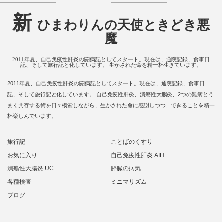
新
ひまわりんの天使ときどき悪
魔
2011年夏、自己免疫性肝炎の闘病記としてスタート。現在は、通院記録、食事日
記、そして旅行記と化しています。 生かされた命を精一杯生きています。
2011年夏、自己免疫性肝炎の闘病記としてスタート。現在は、通院記録、食事日
記、そして旅行記と化しています。 自己免疫性肝炎、潰瘍性大腸炎、2つの難病とう
まく共存する術を日々模索しながら、生かされた命に感謝しつつ、できることを精一
杯楽しんでいます。
旅行記
ことばのくすり
お気に入り
自己免疫性肝炎 AIH
潰瘍性大腸炎 UC
膵臓の病気
各種検査
ミニマリズム
ブログ