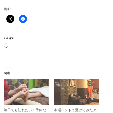
共有:
いいね:
読
み
込
み
中…
関連
毎日でも訪れたい！予約な
本場インドで受けてみたア