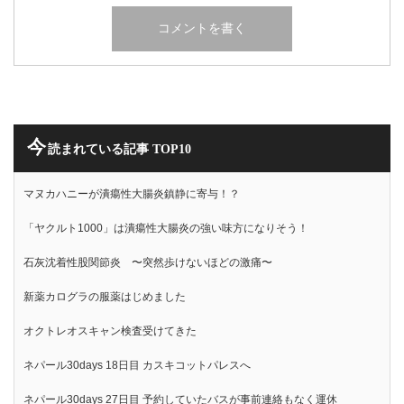
今
読まれている記事 TOP10
マヌカハニーが潰瘍性大腸炎鎮静に寄与！？
「ヤクルト1000」は潰瘍性大腸炎の強い味方になりそう！
石灰沈着性股関節炎 〜突然歩けないほどの激痛〜
新薬カログラの服薬はじめました
オクトレオスキャン検査受けてきた
ネパール30days 18日目 カスキコットパレスへ
ネパール30days 27日目 予約していたバスが事前連絡もなく運休