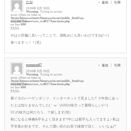
たか
返信
引用
2016年 8月 30日
Warning
: Trying to access
array offset on false in
/home/himawarinnet/himawarin.net/public_html/wp-
content/themes/core_tcd027/functions.php
SECRET: 0
on line
600
PASS:
やはり肝臓に良いってことで、酒飲みにも良いわけですね(^-^)
食べますっ！！(笑)
nommon87
返信
引用
2016年 8月 30日
Warning
: Trying to access
array offset on false in
/home/himawarinnet/himawarin.net/public_html/wp-
content/themes/core_tcd027/functions.php
SECRET: 0
on line
600
PASS:
紫イモのハーゲンダッツ、インターネットで見ました‼ ３年前にあっ
たとは知りませんでした( ´･ω･`)AIHの味方って素晴らしい(^^)
UCの味方は何だろう…？探します(笑)
秋になると林檎&芋をよく頂きます‼中には紫芋も入ってますよ♪ 私は
芋羊羮が好きです。そんで濃い目のお茶で縁側で頂く… いいなぁ(*