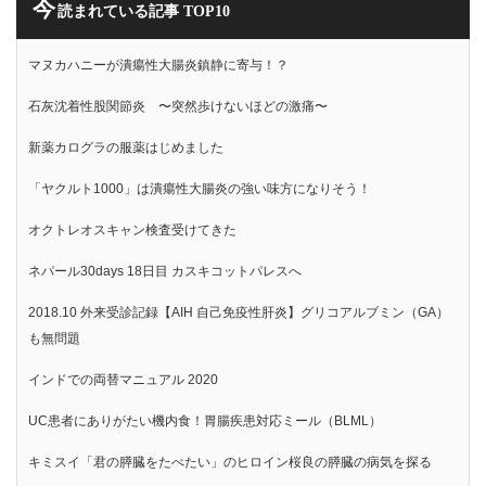
今
読まれている記事 TOP10
マヌカハニーが潰瘍性大腸炎鎮静に寄与！？
石灰沈着性股関節炎 〜突然歩けないほどの激痛〜
新薬カログラの服薬はじめました
「ヤクルト1000」は潰瘍性大腸炎の強い味方になりそう！
オクトレオスキャン検査受けてきた
ネパール30days 18日目 カスキコットパレスへ
2018.10 外来受診記録【AIH 自己免疫性肝炎】グリコアルブミン（GA）
も無問題
インドでの両替マニュアル 2020
UC患者にありがたい機内食！胃腸疾患対応ミール（BLML）
キミスイ「君の膵臓をたべたい」のヒロイン桜良の膵臓の病気を探る