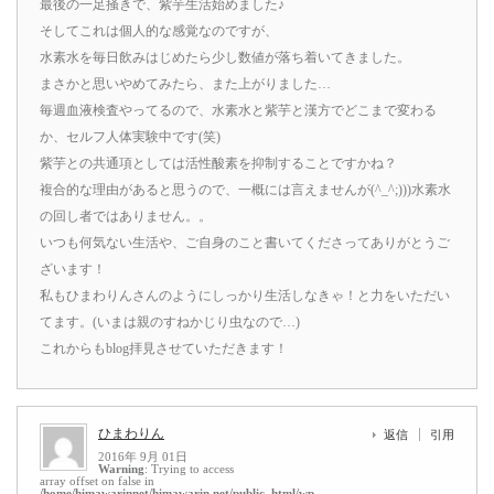
最後の一足掻きで、紫芋生活始めました♪
そしてこれは個人的な感覚なのですが、
水素水を毎日飲みはじめたら少し数値が落ち着いてきました。
まさかと思いやめてみたら、また上がりました…
毎週血液検査やってるので、水素水と紫芋と漢方でどこまで変わる
か、セルフ人体実験中です(笑)
紫芋との共通項としては活性酸素を抑制することですかね？
複合的な理由があると思うので、一概には言えませんが(^_^;)))水素水
の回し者ではありません。。
いつも何気ない生活や、ご自身のこと書いてくださってありがとうご
ざいます！
私もひまわりんさんのようにしっかり生活しなきゃ！と力をいただい
てます。(いまは親のすねかじり虫なので…)
これからもblog拝見させていただきます！
ひまわりん
返信
引用
2016年 9月 01日
Warning
: Trying to access
array offset on false in
/home/himawarinnet/himawarin.net/public_html/wp-