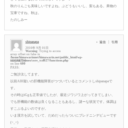
秋のりんごも美味しいですよね。ぶどうもいいし、梨もある。果物の
宝庫ですね、秋は。
たのしみー
shipanapa
返信
引用
2016年 9月 01日
Warning
: Trying to access
array offset on false in
/home/himawarinnet/himawarin.net/public_html/wp-
content/themes/core_tcd027/functions.php
SECRET: 0
on line
600
PASS:
ご無沙汰してます。
以前AIH疑いの肝機能障害がつづいているとコメントしshipanapaで
す。
その時はiGgも正常値でしたが、最近ジワジワ上がってきてしまい、
でも肝機能の数値は良くなることもあるし、謎ーな状況です。体調は
すこぶるよいのですが。
いま漢方を試していて、だめだったらついにプレドニンデビューです
(>_<)