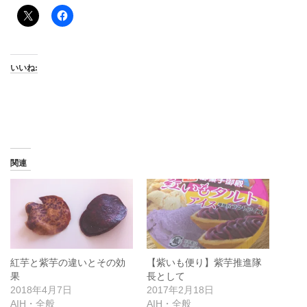
いいね:
関連
紅芋と紫芋の違いとその効
【紫いも便り】紫芋推進隊
果
長として
2018年4月7日
2017年2月18日
AIH・全般
AIH・全般