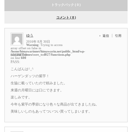
トラックバック ( 0 )
コメント ( 8 )
ゆう
返信
引用
2016年 8月 30日
Warning
: Trying to access
array offset on false in
/home/himawarinnet/himawarin.net/public_html/wp-
content/themes/core_tcd027/functions.php
SECRET: 0
on line
600
PASS:
こんばんは^_^
ハーゲンダッツの紫芋！
生協に載っていたので頼みました。
来週の月曜日には口にできます。
楽しみです。
今年も紫芋の季節になり色々な商品が出てきましたね。
美味しいしのもあってついつい買ってしまいます。