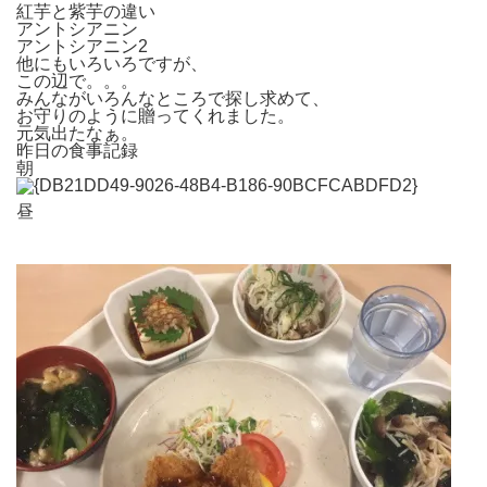
紅芋と紫芋の違い
アントシアニン
アントシアニン2
他にもいろいろですが、
この辺で。。。
みんながいろんなところで探し求めて、
お守りのように贈ってくれました。
元気出たなぁ。
昨日の食事記録
朝
昼