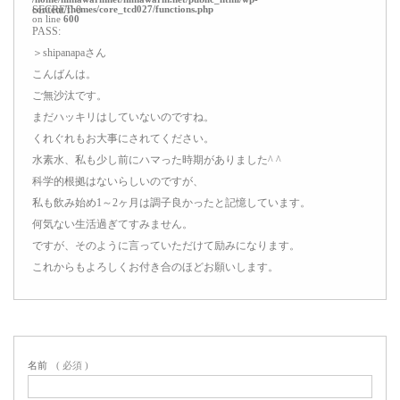
content/themes/core_tcd027/functions.php
SECRET: 0
on line
600
PASS:
＞shipanapaさん
こんばんは。
ご無沙汰です。
まだハッキリはしていないのですね。
くれぐれもお大事にされてください。
水素水、私も少し前にハマった時期がありました^ ^
科学的根拠はないらしいのですが、
私も飲み始め1～2ヶ月は調子良かったと記憶しています。
何気ない生活過ぎてすみません。
ですが、そのように言っていただけて励みになります。
これからもよろしくお付き合のほどお願いします。
名前
( 必須 )