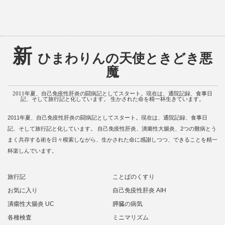
新
ひまわりんの天使ときどき悪
魔
2011年夏、自己免疫性肝炎の闘病記としてスタート。現在は、通院記録、食事日
記、そして旅行記と化しています。 生かされた命を精一杯生きています。
2011年夏、自己免疫性肝炎の闘病記としてスタート。現在は、通院記録、食事日
記、そして旅行記と化しています。 自己免疫性肝炎、潰瘍性大腸炎、2つの難病とう
まく共存する術を日々模索しながら、生かされた命に感謝しつつ、できることを精一
杯楽しんでいます。
旅行記
ことばのくすり
お気に入り
自己免疫性肝炎 AIH
潰瘍性大腸炎 UC
膵臓の病気
各種検査
ミニマリズム