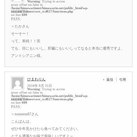
Warning
: Trying to access
array offset on false in
/home/himawarinnet/himawarin.net/public_html/wp-
content/themes/core_tcd027/functions.php
SECRET: 0
on line
600
PASS:
＞たかさん
そーそー！
って、単純！！笑
でも、目にもいいし、肝臓にもいいしってなると本当に優秀ですよ、
アントシアニン様。
ひまわりん
返信
引用
2016年 8月 31日
Warning
: Trying to access
array offset on false in
/home/himawarinnet/himawarin.net/public_html/wp-
content/themes/core_tcd027/functions.php
SECRET: 0
on line
600
PASS:
＞nommon87さん
こんばんは。
ぜひ今年見かけたら食べてみてください。
とても濃厚なお味で美味しいですよ～。