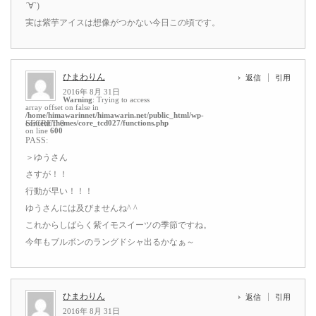
´∀`)
実は紫芋アイスは想像がつかない今日この頃です。
ひまわりん
返信
引用
2016年 8月 31日
Warning
: Trying to access
array offset on false in
/home/himawarinnet/himawarin.net/public_html/wp-
content/themes/core_tcd027/functions.php
SECRET: 0
on line
600
PASS:
＞ゆうさん
さすが！！
行動が早い！！！
ゆうさんには及びませんね^ ^
これからしばらく紫イモスイーツの季節ですね。
今年もブルボンのラングドシャ出るかなぁ～
ひまわりん
返信
引用
2016年 8月 31日