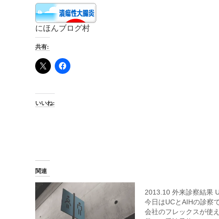
にほんブログ村
共有:
いいね:
関連
2013.10 外来診察結果 U
今日はUCとAIHの診察
会社のフレックスが使