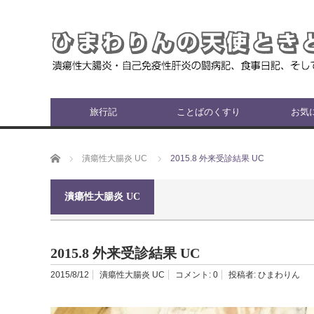
旅行記
ことばのくすり
お気
ホーム
潰瘍性大腸炎 UC
2015.8 外来受診結果 UC
潰瘍性大腸炎 UC
2015.8 外来受診結果 UC
2015/8/12
潰瘍性大腸炎 UC
コメント:
0
投稿者:
ひまわりん