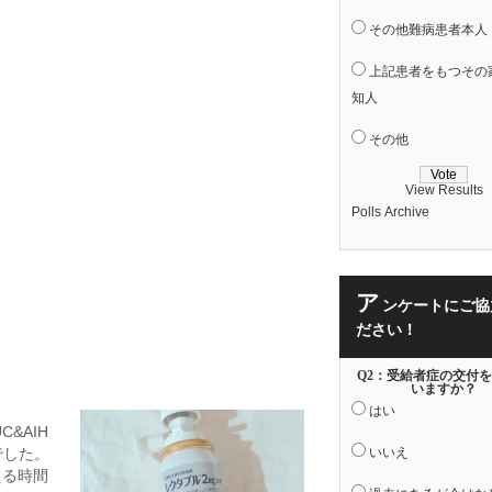
その他難病患者本人
上記患者をもつその
知人
その他
View Results
Polls Archive
ア
ンケートにご協
ださい！
Q2：受給者症の交付
いますか？
はい
C&AIH
でした。
いいえ
える時間