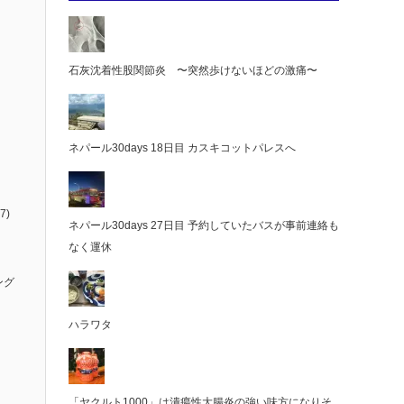
石灰沈着性股関節炎 〜突然歩けないほどの激痛〜
ネパール30days 18日目 カスキコットパレスへ
7)
ネパール30days 27日目 予約していたバスが事前連絡も
なく運休
ング
ハラワタ
「ヤクルト1000」は潰瘍性大腸炎の強い味方になりそ