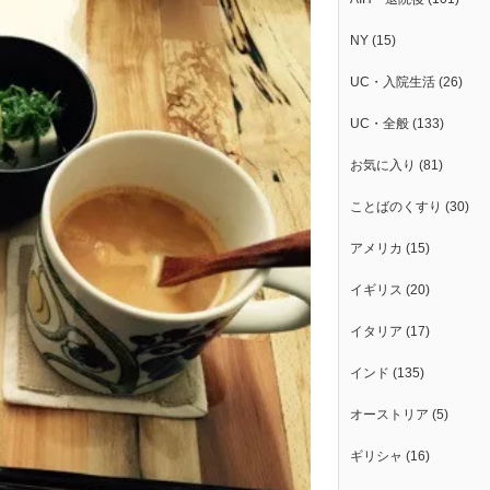
NY
(15)
UC・入院生活
(26)
UC・全般
(133)
お気に入り
(81)
ことばのくすり
(30)
アメリカ
(15)
イギリス
(20)
イタリア
(17)
インド
(135)
オーストリア
(5)
ギリシャ
(16)