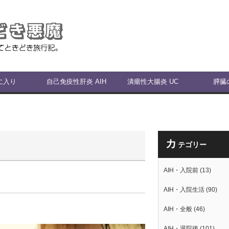
に入り
自己免疫性肝炎 AIH
潰瘍性大腸炎 UC
膵臓
カ
テゴリー
AIH・入院前
(13)
AIH・入院生活
(90)
AIH・全般
(46)
AIH・退院後
(101)