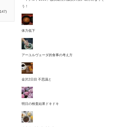
う！
147)
体力低下
アーユルヴェーダ的食事の考え方
金沢2日目 不思議と
明日の検査結果ドキドキ