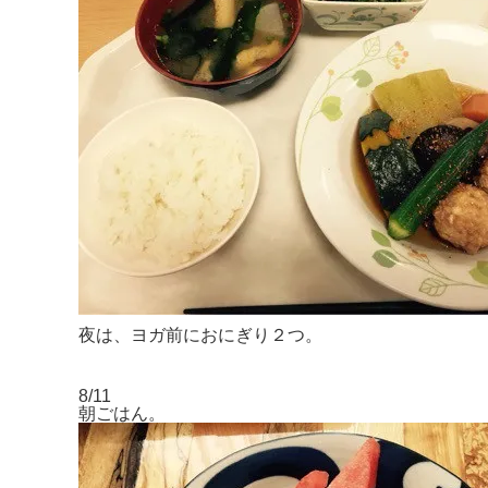
夜は、ヨガ前におにぎり２つ。
8/11
朝ごはん。