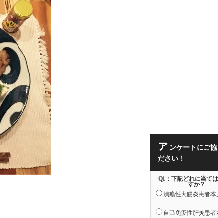
ア
ンケートにご協
ださい！
Q1：下記どれに当て
すか？
潰瘍性大腸炎患者本
自己免疫性肝炎患者