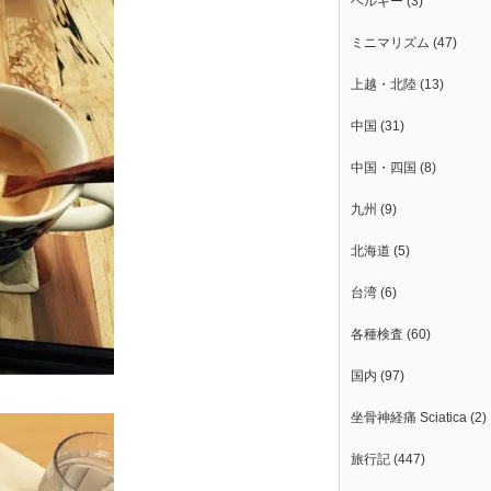
ベルギー
(3)
ミニマリズム
(47)
上越・北陸
(13)
中国
(31)
中国・四国
(8)
九州
(9)
北海道
(5)
台湾
(6)
各種検査
(60)
国内
(97)
坐骨神経痛 Sciatica
(2)
旅行記
(447)