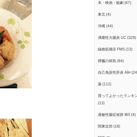
本・映画・観劇
(67)
東北
(4)
沖縄
(44)
潰瘍性大腸炎 UC
(329)
線維筋痛症 FMS
(13)
膵臓の病気
(84)
自己免疫性肝炎 AIH
(24
薬
(112)
買ってよかったランキ
(13)
過敏性腸症候群 IBS
(4)
関東近郊
(18)