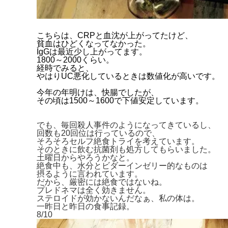
こちらは、CRPと血沈が上がってたけど、
貧血はひどくなってなかった。
IgGは最近少し上がってます。
1800～2000くらい。
経時でみると、
やはりUC悪化しているときは数値化が高いです。
今年の年明けは、快腸でしたが、
その頃は1500～1600で下値安定しています。
でも、毎回殺人事件のようになってきているし、
回数も20回位は行っているので、
そろそろセルフ絶食トライを考えています。
そのときに飲む抗菌剤も処方してもらいました。
土曜日からやろうかなと。
絶食中も、水分とビダーインゼリー的なものは
摂るように言われています。
だから、厳密には絶食ではないね。
プレドネマは全く効きません。
ステロイドが効かないんだなぁ、私の体は。
一昨日と昨日の食事記録。
8/10