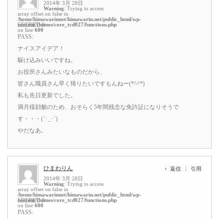
2014年 3月 28日
Warning
: Trying to access
array offset on false in
/home/himawarinnet/himawarin.net/public_html/wp-
content/themes/core_tcd027/functions.php
SECRET: 0
on line
600
PASS:
ナイスアイデア！
駆け込みいいですね。
お役所さんみたいなものだから、
皆さん職員さん早く帰りたいですもんねー(*^^*)
私も先日更新でした。
満月様顔貌のため、おそらく5年間残念な免許証になりそうで
す・・・(´･_･`)
やだなあ。
ひまわりん
返信
引用
2014年 3月 28日
Warning
: Trying to access
array offset on false in
/home/himawarinnet/himawarin.net/public_html/wp-
content/themes/core_tcd027/functions.php
SECRET: 0
on line
600
PASS: