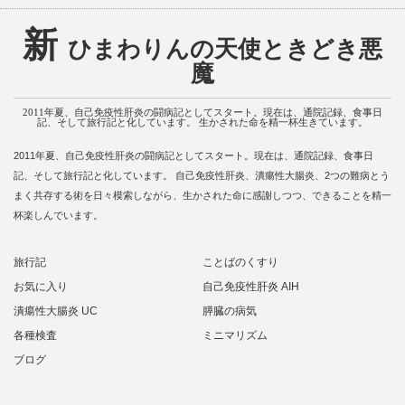
新
ひまわりんの天使ときどき悪
魔
2011年夏、自己免疫性肝炎の闘病記としてスタート。現在は、通院記録、食事日
記、そして旅行記と化しています。 生かされた命を精一杯生きています。
2011年夏、自己免疫性肝炎の闘病記としてスタート。現在は、通院記録、食事日
記、そして旅行記と化しています。 自己免疫性肝炎、潰瘍性大腸炎、2つの難病とう
まく共存する術を日々模索しながら、生かされた命に感謝しつつ、できることを精一
杯楽しんでいます。
旅行記
ことばのくすり
お気に入り
自己免疫性肝炎 AIH
潰瘍性大腸炎 UC
膵臓の病気
各種検査
ミニマリズム
ブログ