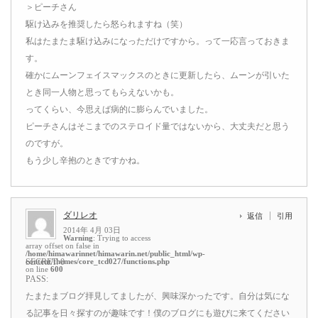
＞ピーチさん
駆け込みを推奨したら怒られますね（笑）
私はたまたま駆け込みになっただけですから。って一応言っておきま
す。
確かにムーンフェイスマックスのときに更新したら、ムーンが引いた
とき同一人物と思ってもらえないかも。
ってくらい、今思えば病的に膨らんでいました。
ピーチさんはそこまでのステロイド量ではないから、大丈夫だと思う
のですが。
もう少し辛抱のときですかね。
ダリレオ
返信
引用
2014年 4月 03日
Warning
: Trying to access
array offset on false in
/home/himawarinnet/himawarin.net/public_html/wp-
content/themes/core_tcd027/functions.php
SECRET: 0
on line
600
PASS:
たまたまブログ拝見してましたが、興味深かったです。自分は気にな
る記事を日々探すのが趣味です！僕のブログにも遊びに来てください