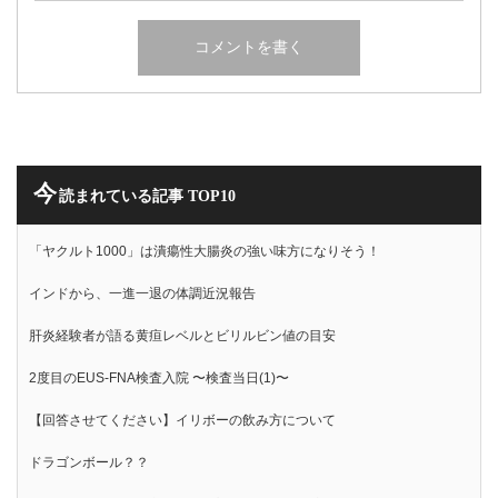
今
読まれている記事 TOP10
「ヤクルト1000」は潰瘍性大腸炎の強い味方になりそう！
インドから、一進一退の体調近況報告
肝炎経験者が語る黄疸レベルとビリルビン値の目安
2度目のEUS-FNA検査入院 〜検査当日(1)〜
【回答させてください】イリボーの飲み方について
ドラゴンボール？？