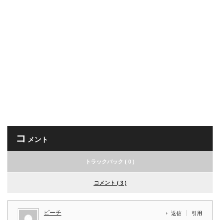
コ
メント
トラックバック ( 0 )
コメント ( 3 )
ピーチ
返信
引用