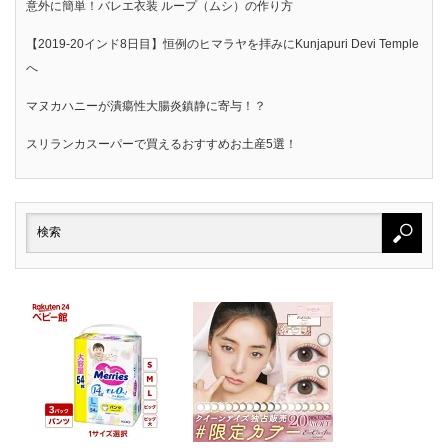
意外に簡単！バレエ衣装 ループ（ムシ）の作り方
【2019-20インド8日目】恒例のヒマラヤを拝みにKunjapuri Devi Temple
へ
マヌカハニーが潰瘍性大腸炎鎮静に寄与！？
スリランカスーパーで買えるおすすめお土産5選！