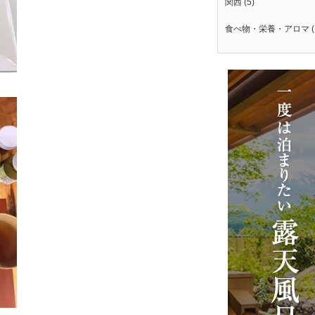
関西
(5)
食べ物・栄養・アロマ
(