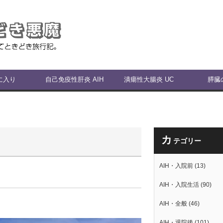
に入り
自己免疫性肝炎 AIH
潰瘍性大腸炎 UC
膵臓
カ
テゴリー
AIH・入院前
(13)
AIH・入院生活
(90)
AIH・全般
(46)
AIH・退院後
(101)