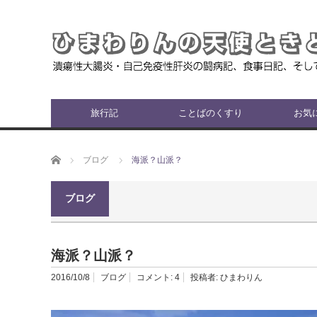
旅行記
ことばのくすり
お気
ホーム
ブログ
海派？山派？
ブログ
海派？山派？
2016/10/8
ブログ
コメント:
4
投稿者:
ひまわりん