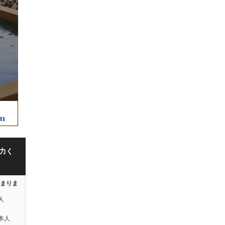
力く
はまりま
人
本人