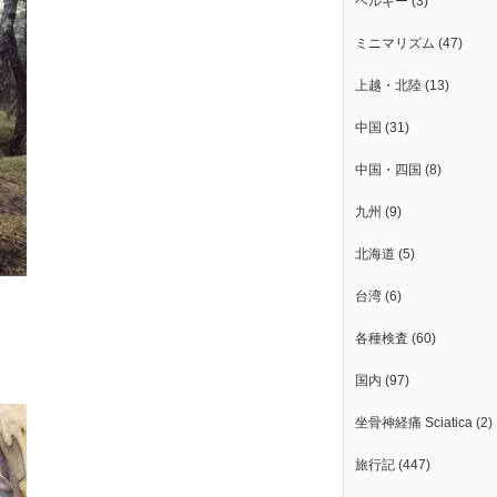
ベルギー
(3)
ミニマリズム
(47)
上越・北陸
(13)
中国
(31)
中国・四国
(8)
九州
(9)
北海道
(5)
台湾
(6)
各種検査
(60)
国内
(97)
坐骨神経痛 Sciatica
(2)
旅行記
(447)