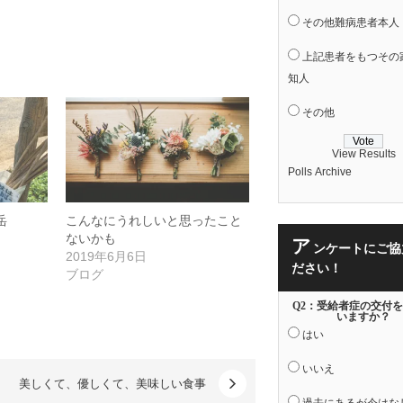
その他難病患者本人
上記患者をもつその
知人
その他
View Results
Polls Archive
岳
こんなにうれしいと思ったこと
ないかも
ア
ンケートにご協
2019年6月6日
ださい！
ブログ
Q2：受給者症の交付
いますか？
はい
いいえ
美しくて、優しくて、美味しい食事