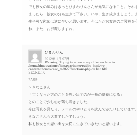
でも彼女の望みはきっとひまわりんさんが元気になること。それ
まったら、彼女の分も生きて下さい。いや、生き抜きましょう。
生半可な慰めは逆に辛いと思います。今はただお友達のご冥福を
ね。また。お邪魔しますね。
ひまわりん
2012年 1月 07日
Warning
: Trying to access array offset on false in
/home/himawarinnet/himawarin.net/public_html/wp-
content/themes/core_tcd027/functions.php
on line
600
SECRET: 0
PASS:
＞きなこさん
「亡くなった方のことを思い出すのが一番の供養になる」
とのことで少し心が落ち着きました。
今は写真を見たり、メールのやりとりを読んでみたりしています
きなこさんも大変でしたでしょう。
私も彼女との思い出を大切に生きていきたいと思います。