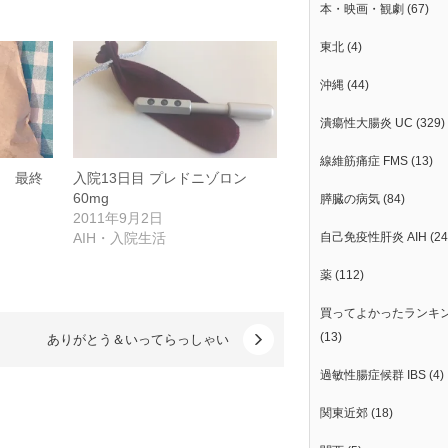
本・映画・観劇
(67)
東北
(4)
沖縄
(44)
潰瘍性大腸炎 UC
(329)
線維筋痛症 FMS
(13)
日目 最終
入院13日目 プレドニゾロン
60mg
膵臓の病気
(84)
2011年9月2日
AIH・入院生活
自己免疫性肝炎 AIH
(24
薬
(112)
買ってよかったランキ
(13)
ありがとう＆いってらっしゃい
過敏性腸症候群 IBS
(4)
関東近郊
(18)