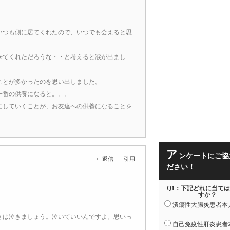
いつも側に居てくれたので、いつでも会えると思
。
来てくれただろうな・・と考えると涙が出まし
ことが多かったのを思い出しました。
一番の供養になると。。。
にしていくことが、お友達への供養になることを
ア
ンケートにご協
返信
引用
ださい！
Q1：下記どれに当て
すか？
潰瘍性大腸炎患者本
きは泣きましょう。泣いていいんですよ。思いっ
自己免疫性肝炎患者