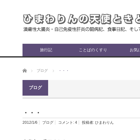
旅行記
ことばのくすり
お気
ホーム
ブログ
・・・
ブログ
・・・
2012/1/6
ブログ
コメント:
4
投稿者:
ひまわりん