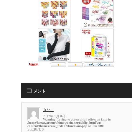
コ
メント
きなこ
2012年 1月 07日
Warning
: Trying to access array offset on false in
/home/himawarinnet/himawarin.net/public_html/wp-
content/themes/core_tcd027/functions.php
on line
600
SECRET: 0