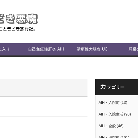
に入り
自己免疫性肝炎 AIH
潰瘍性大腸炎 UC
膵臓
カ
テゴリー
AIH・入院前
(13)
AIH・入院生活
(90)
AIH・全般
(46)
AIH・退院後
(101)