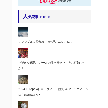
人
気記事 TOP10
レクタブルを飛行機に持ち込みOK？NG？
神秘的な伝統 ネパールの生き神クマリをご存知です
か？
2024 Europe 4日目：ウィーン観光 vol.2 〜ウィーン
国立歌劇場ほか〜