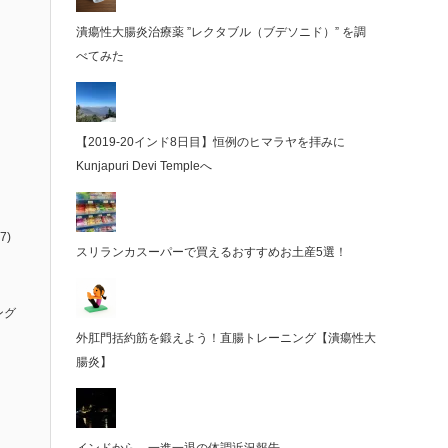
潰瘍性大腸炎治療薬 ”レクタブル（ブデソニド）” を調
べてみた
【2019-20インド8日目】恒例のヒマラヤを拝みに
Kunjapuri Devi Templeへ
7)
スリランカスーパーで買えるおすすめお土産5選！
ング
外肛門括約筋を鍛えよう！直腸トレーニング【潰瘍性大
腸炎】