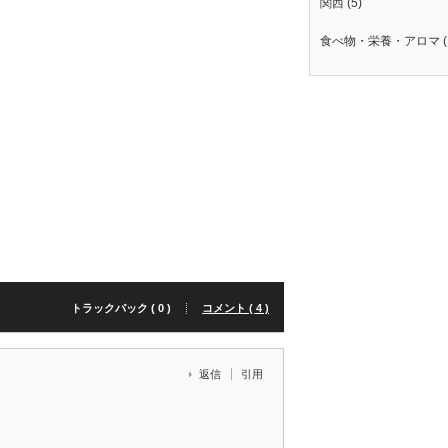
関西
(5)
食べ物・栄養・アロマ
(
トラックバック ( 0 )
コメント ( 4 )
返信
引用