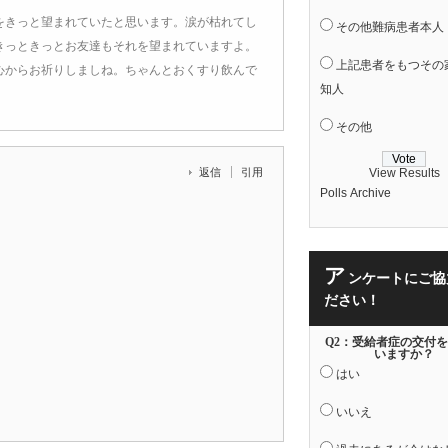
をきっと望まれていたと思います。涙が枯れてし
その他難病患者本人
きっときっとお友達もそれを望まれていますよ。
上記患者をもつその
心からお祈りしましね。ちゃんとおくすり飲んで
知人
その他
返信
引用
View Results
Polls Archive
ア
ンケートにご協
ださい！
Q2：受給者症の交付
いますか？
。
はい
いいえ