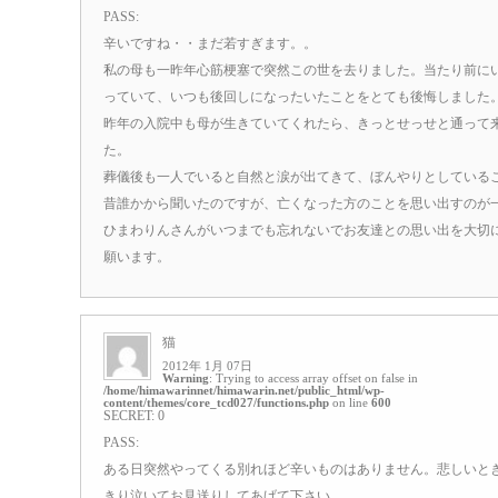
PASS:
辛いですね・・まだ若すぎます。。
私の母も一昨年心筋梗塞で突然この世を去りました。当たり前に
っていて、いつも後回しになったいたことをとても後悔しました
昨年の入院中も母が生きていてくれたら、きっとせっせと通って
た。
葬儀後も一人でいると自然と涙が出てきて、ぼんやりとしている
昔誰かから聞いたのですが、亡くなった方のことを思い出すのが
ひまわりんさんがいつまでも忘れないでお友達との思い出を大切
願います。
猫
2012年 1月 07日
Warning
: Trying to access array offset on false in
/home/himawarinnet/himawarin.net/public_html/wp-
content/themes/core_tcd027/functions.php
on line
600
SECRET: 0
PASS:
ある日突然やってくる別れほど辛いものはありません。悲しいと
きり泣いてお見送りしてあげて下さい。