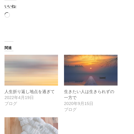
いいね:
読
み
込
み
中…
関連
人生折り返し地点を過ぎて
生きたい人は生きられずの
2022年4月19日
一方で
ブログ
2020年9月15日
ブログ