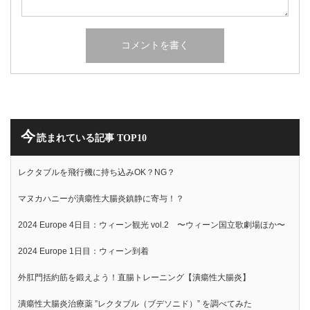
今
読まれている記事 TOP10
レクタブルを飛行機に持ち込みOK？NG？
マヌカハニーが潰瘍性大腸炎鎮静に寄与！？
2024 Europe 4日目：ウィーン観光 vol.2 〜ウィーン国立歌劇場ほか〜
2024 Europe 1日目：ウィーン到着
外肛門括約筋を鍛えよう！直腸トレーニング【潰瘍性大腸炎】
潰瘍性大腸炎治療薬 ”レクタブル（ブデソニド）” を調べてみた