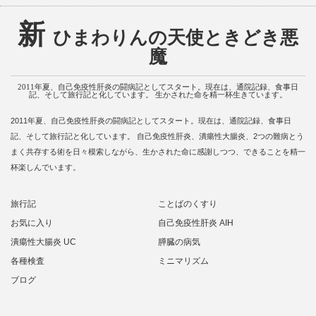
新
ひまわりんの天使ときどき悪
魔
2011年夏、自己免疫性肝炎の闘病記としてスタート。現在は、通院記録、食事日
記、そして旅行記と化しています。 生かされた命を精一杯生きています。
2011年夏、自己免疫性肝炎の闘病記としてスタート。現在は、通院記録、食事日
記、そして旅行記と化しています。 自己免疫性肝炎、潰瘍性大腸炎、2つの難病とう
まく共存する術を日々模索しながら、生かされた命に感謝しつつ、できることを精一
杯楽しんでいます。
旅行記
ことばのくすり
お気に入り
自己免疫性肝炎 AIH
潰瘍性大腸炎 UC
膵臓の病気
各種検査
ミニマリズム
ブログ