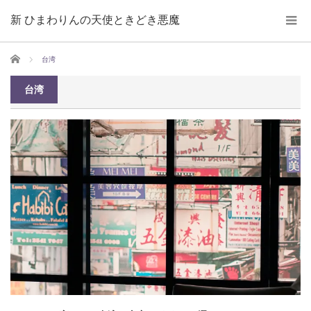
新 ひまわりんの天使ときどき悪魔
ホーム
台湾
台湾