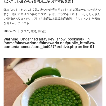
センスよい褒められ台湾お土産 おすすめ３選！
褒められる！センスよく気の利いた台湾土産 おすすめ３選ヨーロッパ好きな
私が、最近ハマりつつあるアジア、台湾。バラマキ土産は、わりとたくさん
の情報がありますが、バラマキ土産以上高級土産未満、「ちょっとした素敵
なお土産」にいつも…
2018/7/29
ブログ
,
台湾
,
旅行記
Warning
: Undefined array key "show_bookmark" in
/home/himawarinnet/himawarin.net/public_html/wp-
content/themes/core_tcd027/archive.php
on line
91