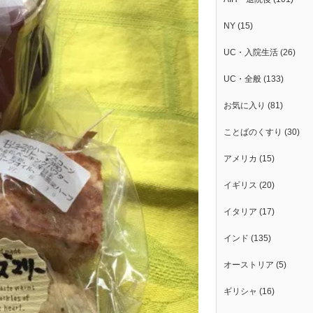
NY
(15)
UC・入院生活
(26)
UC・全般
(133)
お気に入り
(81)
ことばのくすり
(30)
アメリカ
(15)
イギリス
(20)
イタリア
(17)
インド
(135)
オーストリア
(5)
ギリシャ
(16)