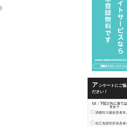
ア
ンケートにご協
ださい！
Q1：下記どれに当て
すか？
潰瘍性大腸炎患者本
自己免疫性肝炎患者