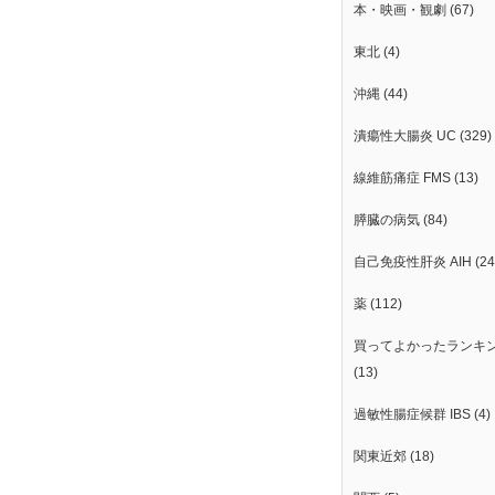
本・映画・観劇
(67)
東北
(4)
沖縄
(44)
潰瘍性大腸炎 UC
(329)
線維筋痛症 FMS
(13)
膵臓の病気
(84)
自己免疫性肝炎 AIH
(24
薬
(112)
買ってよかったランキ
(13)
過敏性腸症候群 IBS
(4)
関東近郊
(18)