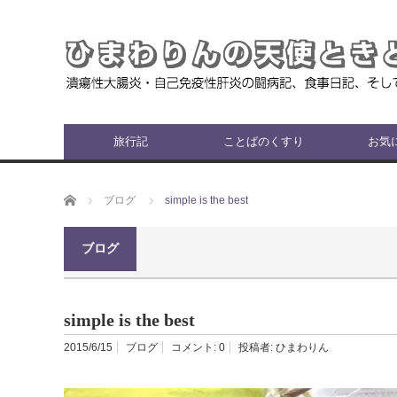
旅行記
ことばのくすり
お気
ホーム
ブログ
simple is the best
ブログ
simple is the best
2015/6/15
ブログ
コメント:
0
投稿者:
ひまわりん