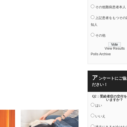
その他難病患者本人
上記患者をもつその
知人
その他
View Results
Polls Archive
ア
ンケートにご協
ださい！
Q2：受給者症の交付
いますか？
はい
いいえ