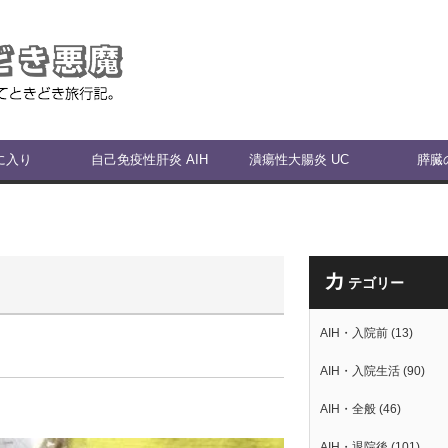
に入り
自己免疫性肝炎 AIH
潰瘍性大腸炎 UC
膵臓
カ
テゴリー
AIH・入院前
(13)
AIH・入院生活
(90)
AIH・全般
(46)
AIH・退院後
(101)