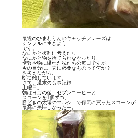
最近のひまわりんのキャッチフレーズは
シンプルに生きよう！
です。
なにかと複雑に考えたり、
なにかと物を捨てられなかったり、
情報や物に溢れた私たちの毎日ですが、
今の自分に、真に必要なものって何か？
を考えながら、
断捨離しています。
さて、週末の食事記録。
土曜日。
朝はヨガの後、セブンコーヒーと
スコーンを1個ずつ。
勝どきの太陽のマルシェで何気に買ったスコーンが
最高に美味しかったー。