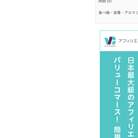
関西
(5)
食べ物・栄養・アロマ
(