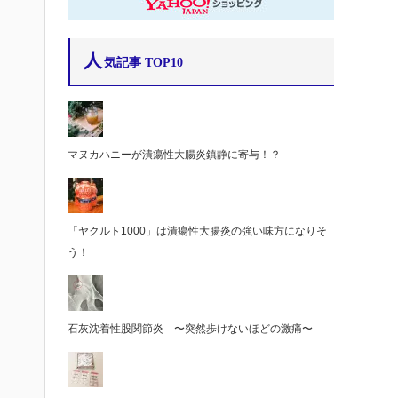
人
気記事 TOP10
マヌカハニーが潰瘍性大腸炎鎮静に寄与！？
「ヤクルト1000」は潰瘍性大腸炎の強い味方になりそ
う！
石灰沈着性股関節炎 〜突然歩けないほどの激痛〜