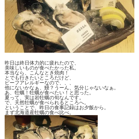
昨日は終日体力的に疲れたので、
美味しいものが食べたかった私。
本当なら、こんなとき焼肉！
とでも行きたいところだけど、
ビーフアレルギーなので、、、
他にないかなぁ、鰻？うーん、気分じゃないなぁ。
あ、牡蠣！牡蠣が食べたい！と思った。
夏って、実は岩牡蠣の旬なんです。
で、天然牡蠣が食べられるところへ。
ということで、昨日の食事記録はお夕飯から。
まず北海道産牡蠣の食べ比べ。