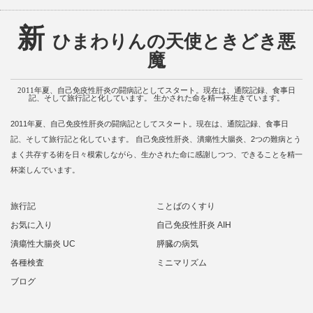
新
ひまわりんの天使ときどき悪
魔
2011年夏、自己免疫性肝炎の闘病記としてスタート。現在は、通院記録、食事日
記、そして旅行記と化しています。 生かされた命を精一杯生きています。
2011年夏、自己免疫性肝炎の闘病記としてスタート。現在は、通院記録、食事日
記、そして旅行記と化しています。 自己免疫性肝炎、潰瘍性大腸炎、2つの難病とう
まく共存する術を日々模索しながら、生かされた命に感謝しつつ、できることを精一
杯楽しんでいます。
旅行記
ことばのくすり
お気に入り
自己免疫性肝炎 AIH
潰瘍性大腸炎 UC
膵臓の病気
各種検査
ミニマリズム
ブログ