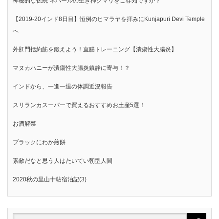
神秘的な伝統 ネパールの生き神クマリをご存知ですか？
【2019-20インド8日目】恒例のヒマラヤを拝みにKunjapuri Devi Temple
へ
外肛門括約筋を鍛えよう！直腸トレーニング【潰瘍性大腸炎】
マヌカハニーが潰瘍性大腸炎鎮静に寄与！？
インドから、一進一退の体調近況報告
スリランカスーパーで買えるおすすめお土産5選！
お酒解禁
ブラックにわか煎餅
素敵だなと思う人はたいてい朝型人間
2020秋の里山十帖宿泊記(3)