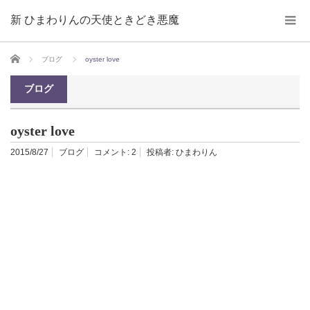
新 ひまわりんの天使ときどき悪魔
ホーム
ブログ
oyster love
ブログ
oyster love
2015/8/27
ブログ
コメント:
2
投稿者:
ひまわりん