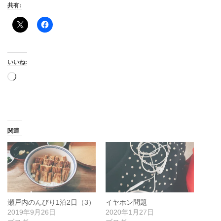
共有:
いいね:
読
み
込
み
中…
関連
瀬戸内のんびり1泊2日（3）
イヤホン問題
2019年9月26日
2020年1月27日