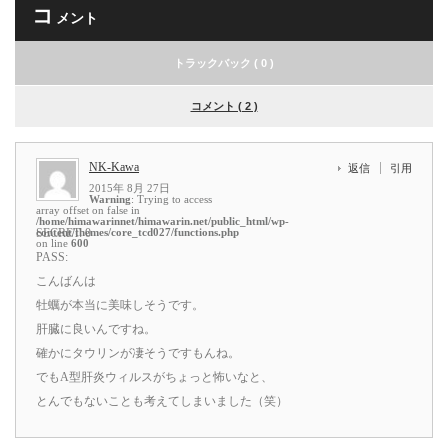
コ
メント
トラックバック ( 0 )
コメント ( 2 )
NK-Kawa
返信
引用
2015年 8月 27日
Warning
: Trying to access
array offset on false in
/home/himawarinnet/himawarin.net/public_html/wp-
content/themes/core_tcd027/functions.php
SECRET: 0
on line
600
PASS:
こんばんは
牡蠣が本当に美味しそうです。
肝臓に良いんですね。
確かにタウリンが凄そうですもんね。
でもA型肝炎ウィルスがちょっと怖いなと、
とんでもないことも考えてしまいました（笑）