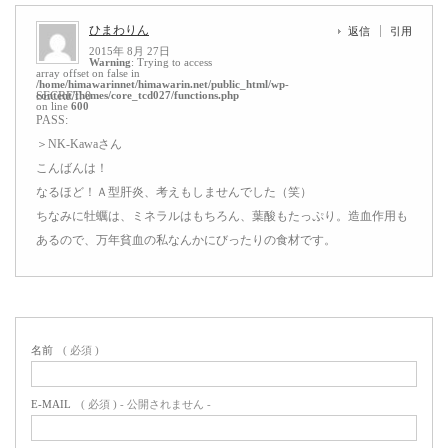
ひまわりん
返信
引用
2015年 8月 27日
Warning
: Trying to access
array offset on false in
/home/himawarinnet/himawarin.net/public_html/wp-
content/themes/core_tcd027/functions.php
SECRET: 0
on line
600
PASS:
＞NK-Kawaさん
こんばんは！
なるほど！Ａ型肝炎、考えもしませんでした（笑）
ちなみに牡蠣は、ミネラルはもちろん、葉酸もたっぷり。造血作用も
あるので、万年貧血の私なんかにびったりの食材です。
名前
( 必須 )
E-MAIL
( 必須 ) - 公開されません -