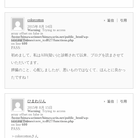
colorcotton
返信
引用
2015年 8月 14日
Warning
: Trying to access
array offset on false in
/home/himawarinnet/himawarin.net/public_html/wp-
content/themes/core_tcd027/functions.php
SECRET: 0
on line
600
PASS:
初めまして。私はAIH(疑い)と診断されて以来、ブログを読まさせて
いただいてます。
膵臓のこと、心配しましたが、悪いものではなくて、ほんとに良かっ
たですね！
ひまわりん
返信
引用
2015年 8月 15日
Warning
: Trying to access
array offset on false in
/home/himawarinnet/himawarin.net/public_html/wp-
content/themes/core_tcd027/functions.php
SECRET: 0
on line
600
PASS:
＞colorcottonさん