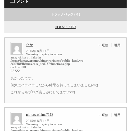
コ
メント
トラックバック ( 0 )
コメント ( 10 )
たか
返信
引用
2015年 8月 14日
Warning
: Trying to access
array offset on false in
/home/himawarinnet/himawarin.net/public_html/wp-
content/themes/core_tcd027/functions.php
SECRET: 0
on line
600
PASS:
良かったです。
何気にハラハラしながら結果を待ってしまいました(^^;)
これからもブログ楽しみにしてます(//∇//)
nk-kawashima7113
返信
引用
2015年 8月 14日
Warning
: Trying to access
array offset on false in
/home/himawarinnet/himawarin.net/public_html/wp-