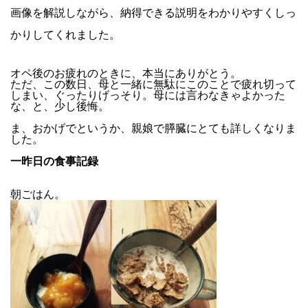
画像を解説しながら、納得できる説明を
わかりやすくしっ
かりしてくれました。
オペ後のお疲れのときに、本当にありがとう。
ただ、この数日、
母と一緒に無駄にこのことで疲れ切って
しまい、
ぐったりげっそり。
母には言わなきゃよかった
な、と、少し後悔。
ま、おかげでというか、
親娘で膵臓にとても詳しくなりま
した。
一昨日の食事記録
朝ごはん。