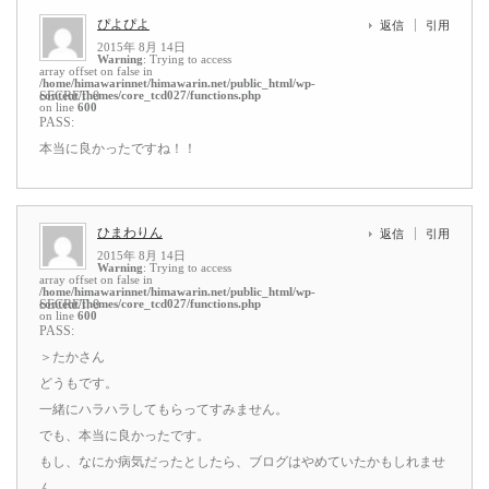
ぴよぴよ
返信
引用
2015年 8月 14日
Warning
: Trying to access
array offset on false in
/home/himawarinnet/himawarin.net/public_html/wp-
content/themes/core_tcd027/functions.php
SECRET: 0
on line
600
PASS:
本当に良かったですね！！
ひまわりん
返信
引用
2015年 8月 14日
Warning
: Trying to access
array offset on false in
/home/himawarinnet/himawarin.net/public_html/wp-
content/themes/core_tcd027/functions.php
SECRET: 0
on line
600
PASS:
＞たかさん
どうもです。
一緒にハラハラしてもらってすみません。
でも、本当に良かったです。
もし、なにか病気だったとしたら、ブログはやめていたかもしれませ
ん。