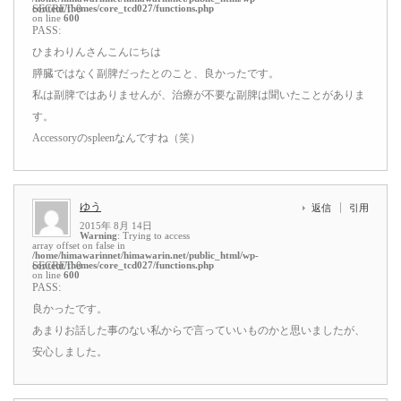
content/themes/core_tcd027/functions.php
SECRET: 0
on line
600
PASS:
ひまわりんさんこんにちは
膵臓ではなく副脾だったとのこと、良かったです。
私は副脾ではありませんが、治療が不要な副脾は聞いたことがありま
す。
Accessoryのspleenなんですね（笑）
ゆう
返信
引用
2015年 8月 14日
Warning
: Trying to access
array offset on false in
/home/himawarinnet/himawarin.net/public_html/wp-
content/themes/core_tcd027/functions.php
SECRET: 0
on line
600
PASS:
良かったです。
あまりお話した事のない私からで言っていいものかと思いましたが、
安心しました。