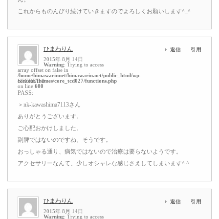
これからものんびり続けていきますのでよろしくお願いします^_^
ひまわりん
返信
引用
2015年 8月 14日
Warning
: Trying to access
array offset on false in
/home/himawarinnet/himawarin.net/public_html/wp-
content/themes/core_tcd027/functions.php
SECRET: 0
on line
600
PASS:
＞nk-kawashima7113さん
ありがとうございます。
ご心配おかけしました。
副脾ではないのですね。そうです。
おっしゃる通り、病気ではないので治療は要らないようです。
アクセサリーなんて、少しオシャレな感じさえしてしまいます^ ^
ひまわりん
返信
引用
2015年 8月 14日
Warning
: Trying to access