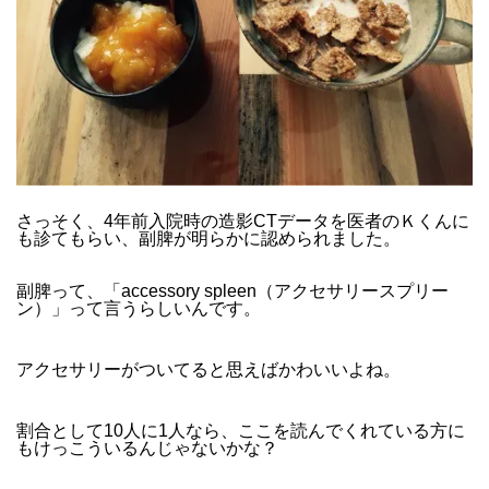
さっそく、4年前入院時の造影CTデータを
医者のＫくんに
も診てもらい、
副脾が明らかに認められました。
副脾って、「
accessory spleen（アクセサリースプリー
ン）」って
言うらしいんです。
アクセサリーがついてると思えばかわいいよね。
割合として10人に1人なら、
ここを読んでくれている方に
もけっこういるんじゃないかな？