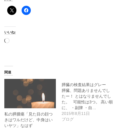
いいね:
読
み
込
み
中…
関連
膵臓の検査結果はグレー
膵臓、問題ありませんでし
たー！ とはなりませんでし
た。 可能性は3つ。 高い順
に、 ・副脾 ・自…
2015年8月11日
私の膵腫瘍「見た目の顔つ
ブログ
きはワルだけど、中身はい
いヤツ」なはず