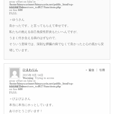
array offset on false in
/home/himawarinnet/himawarin.net/public_html/wp-
content/themes/core_tcd027/functions.php
SECRET: 0
on line
600
PASS:
＞ゆうさん
良かったです。と言ってもらえて幸せです。
私たちの抱える自己免疫性肝炎もたいへんですが、
うまく付き合える病のはずなので、
そういう意味では、深刻な膵臓の病でなくて良かったと心の底から安
堵しています。
ひまわりん
返信
引用
2015年 8月 14日
Warning
: Trying to access
array offset on false in
/home/himawarinnet/himawarin.net/public_html/wp-
content/themes/core_tcd027/functions.php
SECRET: 0
on line
600
PASS:
＞ぴよぴよさん
本当に本当にホッとしています。
ありがとうございます！