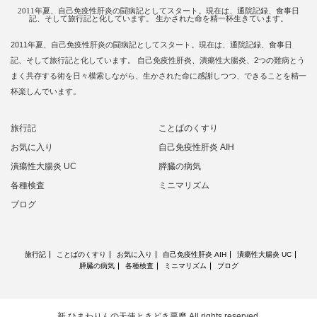
2011年夏、自己免疫性肝炎の闘病記としてスタート。現在は、通院記録、食事日
記、そして旅行記と化しています。 生かされた命を精一杯生きています。
2011年夏、自己免疫性肝炎の闘病記としてスタート。現在は、通院記録、食事日
記、そして旅行記と化しています。 自己免疫性肝炎、潰瘍性大腸炎、2つの難病とう
まく共存する術を日々模索しながら、生かされた命に感謝しつつ、できることを精一
杯楽しんでいます。
旅行記
ことばのくすり
お気に入り
自己免疫性肝炎 AIH
潰瘍性大腸炎 UC
膵臓の病気
各種検査
ミニマリズム
ブログ
旅行記
ことばのくすり
お気に入り
自己免疫性肝炎 AIH
潰瘍性大腸炎 UC
膵臓の病気
各種検査
ミニマリズム
ブログ
新 ひまわりんの天使ときどき悪魔
All rights reserved.