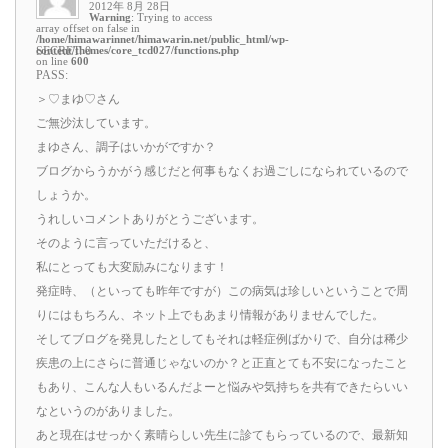
2012年 8月 28日
Warning
: Trying to access
array offset on false in
/home/himawarinnet/himawarin.net/public_html/wp-
content/themes/core_tcd027/functions.php
SECRET: 0
on line
600
PASS:
＞♡まゆ♡さん
ご無沙汰しています。
まゆさん、調子はいかがですか？
ブログからうかがう感じだと何事もなくお過ごしになられているので
しょうか。
うれしいコメントありがとうございます。
そのように言っていただけると、
私にとっても大変励みになります！
発症時、（といっても昨年ですが）この病気は珍しいということで周
りにはもちろん、ネット上でもあまり情報がありませんでした。
そしてブログを発見したとしてもそれは軽症例ばかりで、自分は稀少
疾患の上にさらに普通じゃないのか？と正直とても不安になったこと
もあり、こんな人もいるんだよーと悩みや気持ちを共有できたらいい
なというのがありました。
あと現在はせっかく素晴らしい先生に診てもらっているので、最新知