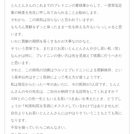
とんとんさんのこれまでのプレドニンの蓄積量からして、一度骨塩定
量の検査を先生に申し出てみられることお勧めします。
それから、この病気は治らないと言われていますが、
もちろん寛解をずっと保ったまま一生を終える方もいらっしゃると思
います。
いかに寛解の期間を長くするかが大事なのかなと。
そういう意味でも、まだまだお若いとんとんさんや少し若い私（笑）
なんかは特に、プレドニンの使い方は先を見据えて慎重に行うべきだ
と思います。
それと、この病気の治療はウルソとプレドニンによる寛解維持、とい
う基本以外はすごく医師によって考え方が違うようです。
私は発症からたった一年のあいだに、今の医師が3人目です。とんと
んさんの今の先生は、ご自分が納得できる説明をしてくれますか？
AIHとのこの先一生ともいえる長いつきあいを考えたとき、どうでし
ょうか？転医転院を安易にオススメしているわけではありませんが、
自分よりもお若いとんとんさんにはやはりそういうこともとても気に
なります。
不安を煽っていたらごめんなさい。