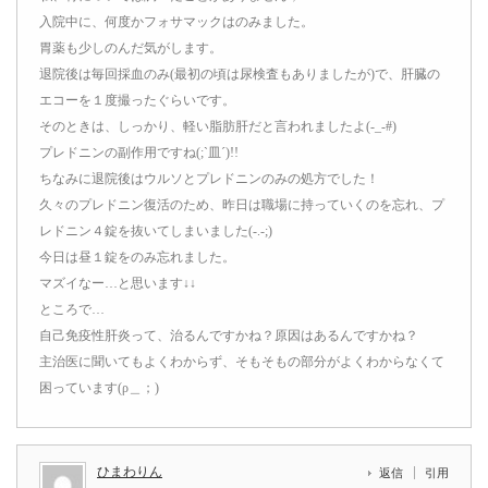
入院中に、何度かフォサマックはのみました。
胃薬も少しのんだ気がします。
退院後は毎回採血のみ(最初の頃は尿検査もありましたが)で、肝臓の
エコーを１度撮ったぐらいです。
そのときは、しっかり、軽い脂肪肝だと言われましたよ(-_-#)
プレドニンの副作用ですね(;`皿´)!!
ちなみに退院後はウルソとプレドニンのみの処方でした！
久々のプレドニン復活のため、昨日は職場に持っていくのを忘れ、プ
レドニン４錠を抜いてしまいました(-.-;)
今日は昼１錠をのみ忘れました。
マズイなー…と思います↓↓
ところで…
自己免疫性肝炎って、治るんですかね？原因はあるんですかね？
主治医に聞いてもよくわからず、そもそもの部分がよくわからなくて
困っています(ρ＿；)
ひまわりん
返信
引用