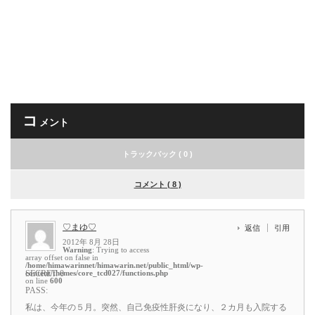
コ
メント
トラックバック ( 0 )
コメント ( 8 )
♡まゆ♡
返信
引用
2012年 8月 28日
Warning
: Trying to access
array offset on false in
/home/himawarinnet/himawarin.net/public_html/wp-
content/themes/core_tcd027/functions.php
SECRET: 0
on line
600
PASS:
私は、今年の５月。突然、自己免疫性肝炎になり、２カ月も入院する