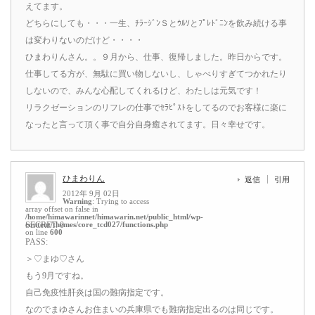
えてます。
どちらにしても・・・一生、ﾁﾗｰｼﾞﾝＳとｳﾙｿとﾌﾟﾚﾄﾞﾆﾝを飲み続ける事
は変わりないのだけど・・・・
ひまわりんさん。。９月から、仕事、復帰しました。昨日からです。
仕事してる方が、無駄に買い物しないし、しゃべりすぎてつかれたり
しないので、みんな心配してくれるけど、わたしは元気です！
リラクゼーションのリフレの仕事でｾﾗﾋﾟｽﾄをしてるのでお客様に楽に
なったと言って頂く事で自分自身癒されてます。日々幸せです。
ひまわりん
返信
引用
2012年 9月 02日
Warning
: Trying to access
array offset on false in
/home/himawarinnet/himawarin.net/public_html/wp-
content/themes/core_tcd027/functions.php
SECRET: 0
on line
600
PASS:
＞♡まゆ♡さん
もう9月ですね。
自己免疫性肝炎は国の難病指定です。
なのでまゆさんお住まいの兵庫県でも難病指定出るのは同じです。