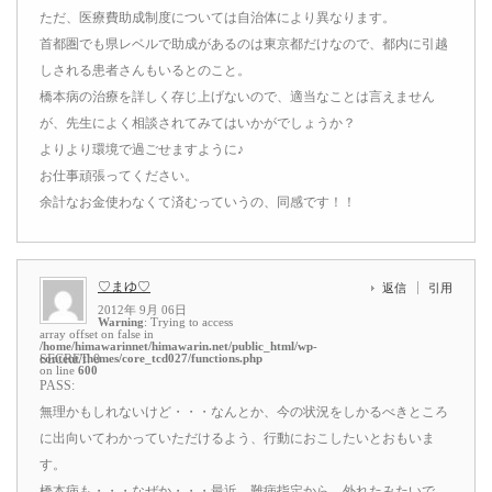
ただ、医療費助成制度については自治体により異なります。
首都圏でも県レベルで助成があるのは東京都だけなので、都内に引越
しされる患者さんもいるとのこと。
橋本病の治療を詳しく存じ上げないので、適当なことは言えません
が、先生によく相談されてみてはいかがでしょうか？
よりより環境で過ごせますように♪
お仕事頑張ってください。
余計なお金使わなくて済むっていうの、同感です！！
♡まゆ♡
返信
引用
2012年 9月 06日
Warning
: Trying to access
array offset on false in
/home/himawarinnet/himawarin.net/public_html/wp-
content/themes/core_tcd027/functions.php
SECRET: 0
on line
600
PASS:
無理かもしれないけど・・・なんとか、今の状況をしかるべきところ
に出向いてわかっていただけるよう、行動におこしたいとおもいま
す。
橋本病も・・・なぜか・・・最近、難病指定から、外れたみたいで