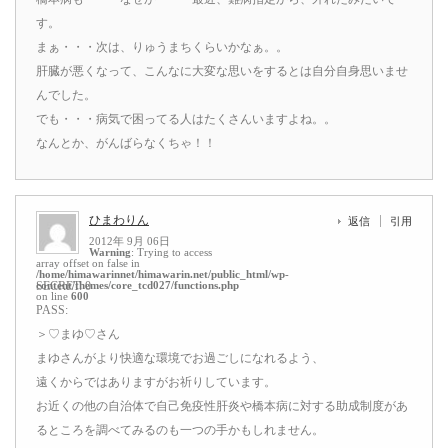
す。
まぁ・・・次は、りゅうまちくらいかなぁ。。
肝臓が悪くなって、こんなに大変な思いをするとは自分自身思いませ
んでした。
でも・・・病気で困ってる人はたくさんいますよね。。
なんとか、がんばらなくちゃ！！
ひまわりん
返信
引用
2012年 9月 06日
Warning
: Trying to access
array offset on false in
/home/himawarinnet/himawarin.net/public_html/wp-
content/themes/core_tcd027/functions.php
SECRET: 0
on line
600
PASS:
＞♡まゆ♡さん
まゆさんがより快適な環境でお過ごしになれるよう、
遠くからではありますがお祈りしています。
お近くの他の自治体で自己免疫性肝炎や橋本病に対する助成制度があ
るところを調べてみるのも一つの手かもしれません。