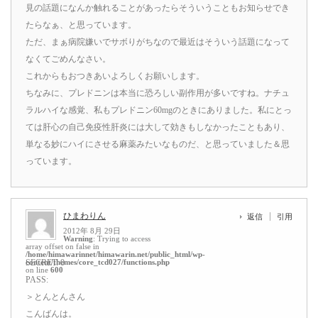
見の話題になんか触れることがあったらそういうこともお知らせでき
たらなぁ、と思っています。
ただ、まぁ病院嫌いでサボりがちなので最近はそういう話題になって
なくてごめんなさい。
これからもおつきあいよろしくお願いします。
ちなみに、プレドニンは本当に恐ろしい副作用が多いですね。ナチュ
ラルハイな感覚、私もプレドニン60mgのときにありました。私にとっ
ては肝心の自己免疫性肝炎には大して効きもしなかったこともあり、
単なる妙にハイにさせる麻薬みたいなものだ、と思っていました＆思
っています。
ひまわりん
返信
引用
2012年 8月 29日
Warning
: Trying to access
array offset on false in
/home/himawarinnet/himawarin.net/public_html/wp-
content/themes/core_tcd027/functions.php
SECRET: 0
on line
600
PASS:
＞とんとんさん
こんばんは。