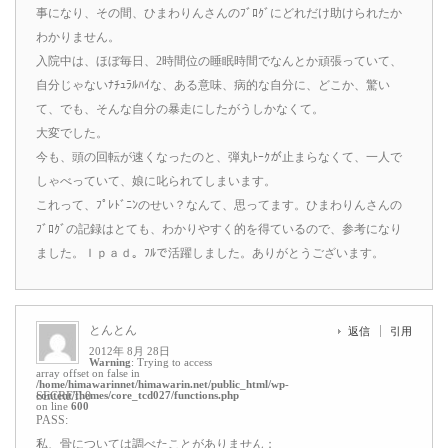
事になり、その間、ひまわりんさんのﾌﾞﾛｸﾞにどれだけ助けられたか
わかりません。
入院中は、ほぼ毎日、2時間位の睡眠時間でなんとか頑張っていて、
自分じゃないﾅﾁｭﾗﾙﾊｲな、ある意味、病的な自分に、どこか、驚い
て、でも、そんな自分の暴走にしたがうしかなくて。
大変でした。
今も、頭の回転が速くなったのと、弾丸ﾄｰｸが止まらなくて、一人で
しゃべっていて、娘に叱られてしまいます。
これって、ﾌﾟﾚﾄﾞﾆﾝのせい？なんて、思ってます。ひまわりんさんの
ﾌﾞﾛｸﾞの記録はとても、わかりやすく的を得ているので、参考になり
ました。Ｉｐａｄ。ﾌﾙで活躍しました。ありがとうございます。
とんとん
返信
引用
2012年 8月 28日
Warning
: Trying to access
array offset on false in
/home/himawarinnet/himawarin.net/public_html/wp-
content/themes/core_tcd027/functions.php
SECRET: 0
on line
600
PASS:
私、骨については調べたことがありません；