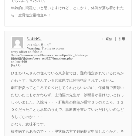
でも気になったので。
年齢的に問題ないと思いますけれど、とにかく、体調が落ち着かれた
ら一度骨塩定量検査を！
♡まゆ♡
返信
引用
2012年 9月 02日
Warning
: Trying to access
array offset on false in
/home/himawarinnet/himawarin.net/public_html/wp-
content/themes/core_tcd027/functions.php
SECRET: 0
on line
600
PASS:
ひまわりんさんの住んでいる東京都では、難病指定されているにもか
かわらず、私の住んでいる兵庫県では難病指定されていません。
劇症肝炎ってところでＯＫだしてくれたらいいのに、保健所で書類い
ただいたにもかかわらず、主治医の先生が、診断書が書けないとおっ
しゃいました。入院時・・・肝機能の数値が通常３５のところ、１２
００だったことも承知のうえで、診断書を書いていただけないのはど
うしてなのか・・・
かなり、意味不です。
橋本病でもあるので・・・甲状腺の方で難病指定申請しようかと、考