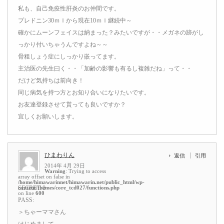
私も、自己免疫性肝炎のお仲間です。
プレドニン30ｍｌから現在10ｍｌ継続中～
確かにムーンフェイスは納まった？みたいですが・・メガネの跡がし
っかり付いちゃうんですよね～～
骨粗しょう症にしっかり嵌ってます。
主治医の先生曰く・・「加齢の影響も有るし複雑だね」って・・
だけど気持ちは前向き！
同じ病気を持つ方とお知り合いになりたいです。
お友達登録させて貰っても良いですか？
宜しくお願いします。
ひまわりん
返信
引用
2014年 4月 29日
Warning
: Trying to access
array offset on false in
/home/himawarinnet/himawarin.net/public_html/wp-
content/themes/core_tcd027/functions.php
SECRET: 0
on line
600
PASS:
＞ちゃーママさん
はじめまして。