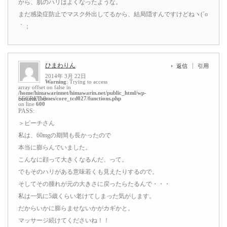
から、肌のハリはよくなったような。
まだ感染症防止でマスク外出してるから、結局隠すんですけどねヽ(´o
｀；
ひまわりん
返信
引用
2014年 3月 22日
Warning
: Trying to access
array offset on false in
/home/himawarinnet/himawarin.net/public_html/wp-
content/themes/core_tcd027/functions.php
SECRET: 0
on line
600
PASS:
＞ピーチさん
私は、60mgの期間も長かったので
本当に膨らんでいました。
こんなに顔って大きくなるんだ、って。
でもそのハリがある意味若くも見えたりするので。
そしてその腫れが元の大きさに戻ったらたるんで・・・
私は一気に5歳くらい老けてしまった気がします。
だからいかに膨らませないかがカギかと。
マッサージ続けてくださいね！！