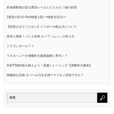
肝炎経験者が語る黄疸レベルとビリルビン値の目安
2度目のEUS-FNA検査入院 〜検査当日(1)〜
【回答させてください】イリボーの飲み方について
意外に簡単！バレエ衣装 ループ（ムシ）の作り方
ドラゴンボール？？
マヌカハニーが潰瘍性大腸炎鎮静に寄与！？
外肛門括約筋を鍛えよう！直腸トレーニング【潰瘍性大腸炎】
神秘的な伝統 ネパールの生き神クマリをご存知ですか？