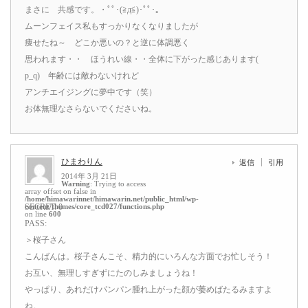
まさに 共感です。・ﾟﾟ･(≧д≦)･ﾟﾟ･｡
ムーンフェイス私もすっかりなくなりましたが
痩せたね～ どこか悪いの？と逆に体調悪く
思われます・・ ほうれい線・・全体に下がった感じあります(
p_q) 年齢には敵わないけれど
アンチエイジングに夢中です（笑）
お体無理なさらないでくださいね。
ひまわりん
返信
引用
2014年 3月 21日
Warning
: Trying to access
array offset on false in
/home/himawarinnet/himawarin.net/public_html/wp-
content/themes/core_tcd027/functions.php
SECRET: 0
on line
600
PASS:
＞桜子さん
こんばんは。桜子さんこそ、精力的にいろんな方面でお忙しそう！
お互い、無理しすぎずにたのしみましょうね！
やっぱり、あれだけパンパン腫れ上がった顔が萎めばたるみますよ
ね。