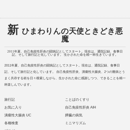
新
ひまわりんの天使ときどき悪
魔
2011年夏、自己免疫性肝炎の闘病記としてスタート。現在は、通院記録、食事日
記、そして旅行記と化しています。 生かされた命を精一杯生きています。
2011年夏、自己免疫性肝炎の闘病記としてスタート。現在は、通院記録、食事日
記、そして旅行記と化しています。 自己免疫性肝炎、潰瘍性大腸炎、2つの難病とう
まく共存する術を日々模索しながら、生かされた命に感謝しつつ、できることを精一
杯楽しんでいます。
旅行記
ことばのくすり
お気に入り
自己免疫性肝炎 AIH
潰瘍性大腸炎 UC
膵臓の病気
各種検査
ミニマリズム