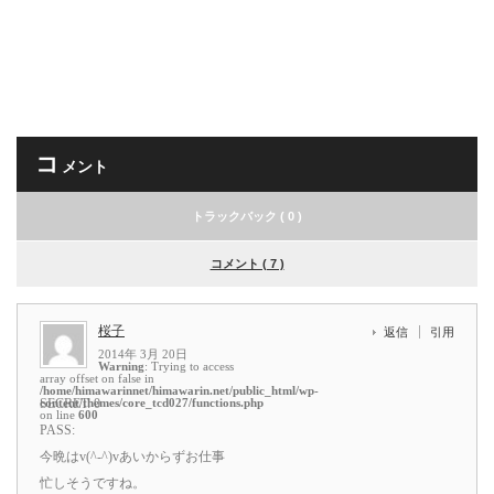
コ
メント
トラックバック ( 0 )
コメント ( 7 )
桜子
返信
引用
2014年 3月 20日
Warning
: Trying to access
array offset on false in
/home/himawarinnet/himawarin.net/public_html/wp-
content/themes/core_tcd027/functions.php
SECRET: 0
on line
600
PASS:
今晩はv(^-^)vあいからずお仕事
忙しそうですね。