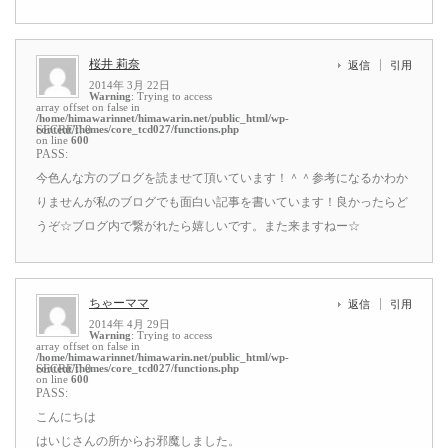
桜井 莉奈
返信
引用
2014年 3月 22日
Warning
: Trying to access
array offset on false in
/home/himawarinnet/himawarin.net/public_html/wp-
content/themes/core_tcd027/functions.php
SECRET: 0
on line
600
PASS:
今色んな方のブログを読ませて頂いています！＾＾参考になるかわか
りませんが私のブログでも面白い記事を書いています！良かったらど
うぞ☆ブログ内で繋がれたら嬉しいです。また来ますねー☆
ちゃーママ
返信
引用
2014年 4月 29日
Warning
: Trying to access
array offset on false in
/home/himawarinnet/himawarin.net/public_html/wp-
content/themes/core_tcd027/functions.php
SECRET: 0
on line
600
PASS:
こんにちは
はいじさんの所からお邪魔しました。