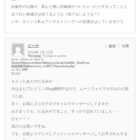
妊娠中のお腹が、産んだ後に妊娠線がついちゃったりするってことと
ほうれい線減少は似てるような（似てないような？）
いや、かくいう私もアンチエイジングへの足掻きはしています(^^)
ピーチ
返信
引用
2014年 3月 22日
Warning
: Trying to access
array offset on false in
/home/himawarinnet/himawarin.net/public_html/wp-
content/themes/core_tcd027/functions.php
SECRET: 0
on line
600
PASS:
もどったあとのたるみか・・
今はまだプレドニン30mg継続中なので、ムーンフェイズそのものと戦
うため、
日々、お気に入りのアロマオイルでマッサージしてますが、
おさまっても、たるみがでること、すっかり忘れていました・・
ひえー！！
道のりは長いですね。
でも、以前よりマジメにフェイシャルマッサージしてお手入れもする