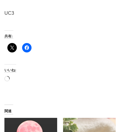
UC3
共有:
いいね:
読
み
込
み
中…
関連