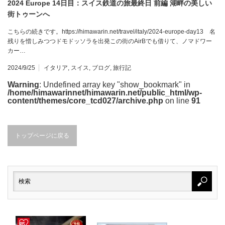
2024 Europe 14日目：スイス鉄道の旅最終日 前編 湖畔の美しい
街トゥーンへ
こちらの続きです。https://himawarin.net/travel/italy/2024-europe-day13 名
残りを惜しみつつドモドッソラを出発この街のAirBでも借りて、ノマドワー
カー…
2024/9/25
イタリア
,
スイス
,
ブログ
,
旅行記
Warning
: Undefined array key "show_bookmark" in
/home/himawarinnet/himawarin.net/public_html/wp-
content/themes/core_tcd027/archive.php
on line
91
トップページに戻る