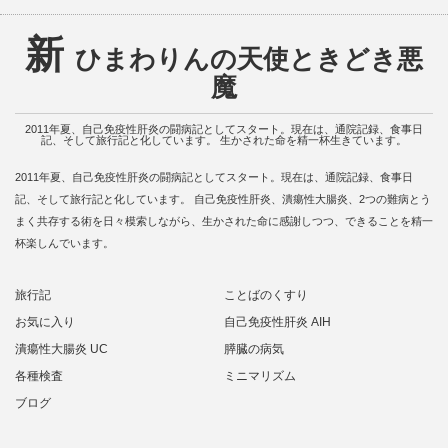
新
ひまわりんの天使ときどき悪
魔
2011年夏、自己免疫性肝炎の闘病記としてスタート。現在は、通院記録、食事日
記、そして旅行記と化しています。 生かされた命を精一杯生きています。
2011年夏、自己免疫性肝炎の闘病記としてスタート。現在は、通院記録、食事日
記、そして旅行記と化しています。 自己免疫性肝炎、潰瘍性大腸炎、2つの難病とう
まく共存する術を日々模索しながら、生かされた命に感謝しつつ、できることを精一
杯楽しんでいます。
旅行記
ことばのくすり
お気に入り
自己免疫性肝炎 AIH
潰瘍性大腸炎 UC
膵臓の病気
各種検査
ミニマリズム
ブログ