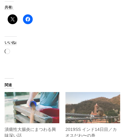
共有:
いいね:
読
み
込
み
中…
関連
潰瘍性大腸炎にまつわる興
2019SS インド14日目／カ
味深い話
オスだわ〜の巻