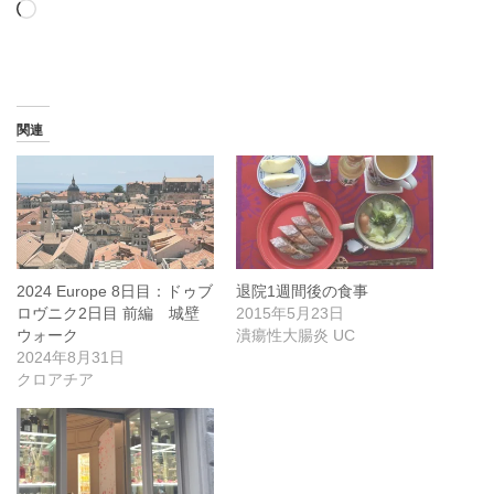
読
み
込
み
中…
関連
2024 Europe 8日目：ドゥブ
退院1週間後の食事
ロヴニク2日目 前編 城壁
2015年5月23日
ウォーク
潰瘍性大腸炎 UC
2024年8月31日
クロアチア