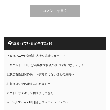
今
読まれている記事 TOP10
マヌカハニーが潰瘍性大腸炎鎮静に寄与！？
「ヤクルト1000」は潰瘍性大腸炎の強い味方になりそう！
石灰沈着性股関節炎 〜突然歩けないほどの激痛〜
新薬カログラの服薬はじめました
オクトレオスキャン検査受けてきた
ネパール30days 18日目 カスキコットパレスへ