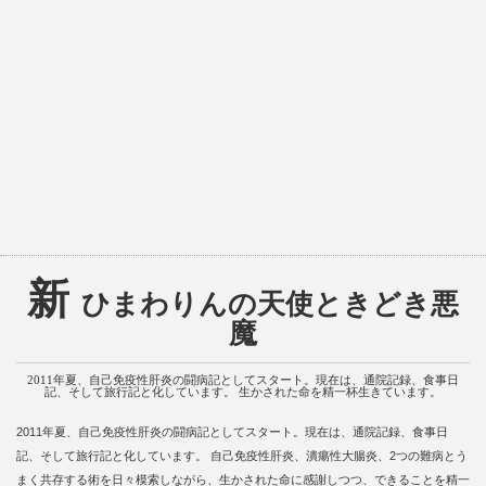
新
ひまわりんの天使ときどき悪
魔
2011年夏、自己免疫性肝炎の闘病記としてスタート。現在は、通院記録、食事日
記、そして旅行記と化しています。 生かされた命を精一杯生きています。
2011年夏、自己免疫性肝炎の闘病記としてスタート。現在は、通院記録、食事日
記、そして旅行記と化しています。 自己免疫性肝炎、潰瘍性大腸炎、2つの難病とう
まく共存する術を日々模索しながら、生かされた命に感謝しつつ、できることを精一