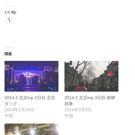
いいね:
読
み
込
み
中…
関連
2014.2 北京trip 2日目 北京
2014.2 北京trip 3日目 南锣
ダック
鼓巷
2014年2月24日
2014年3月3日
中国
中国