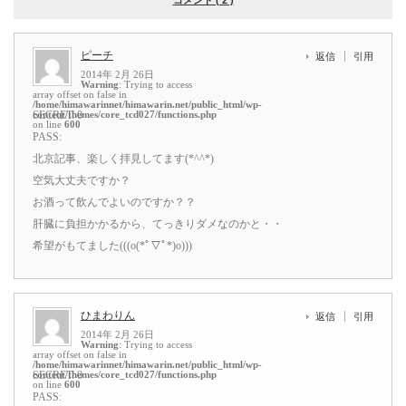
コメント ( 2 )
ピーチ
返信
引用
2014年 2月 26日
Warning
: Trying to access
array offset on false in
/home/himawarinnet/himawarin.net/public_html/wp-
content/themes/core_tcd027/functions.php
SECRET: 0
on line
600
PASS:
北京記事、楽しく拝見してます(*^^*)
空気大丈夫ですか？
お酒って飲んでよいのですか？？
肝臓に負担かかるから、てっきりダメなのかと・・
希望がもてました(((o(*ﾟ▽ﾟ*)o)))
ひまわりん
返信
引用
2014年 2月 26日
Warning
: Trying to access
array offset on false in
/home/himawarinnet/himawarin.net/public_html/wp-
content/themes/core_tcd027/functions.php
SECRET: 0
on line
600
PASS: