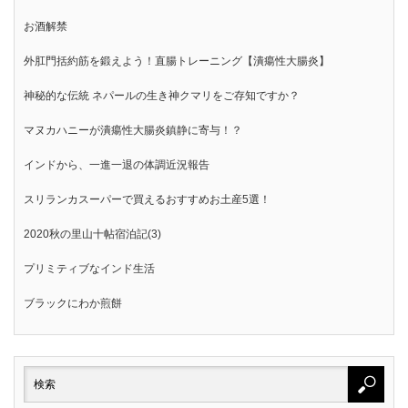
お酒解禁
外肛門括約筋を鍛えよう！直腸トレーニング【潰瘍性大腸炎】
神秘的な伝統 ネパールの生き神クマリをご存知ですか？
マヌカハニーが潰瘍性大腸炎鎮静に寄与！？
インドから、一進一退の体調近況報告
スリランカスーパーで買えるおすすめお土産5選！
2020秋の里山十帖宿泊記(3)
プリミティブなインド生活
ブラックにわか煎餅