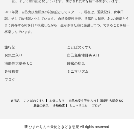
記、そして旅行記と化しています。 生かされた命を精一杯生きています。
2011年夏、自己免疫性肝炎の闘病記としてスタート。現在は、通院記録、食事日
記、そして旅行記と化しています。 自己免疫性肝炎、潰瘍性大腸炎、2つの難病とう
まく共存する術を日々模索しながら、生かされた命に感謝しつつ、できることを精一
杯楽しんでいます。
旅行記
ことばのくすり
お気に入り
自己免疫性肝炎 AIH
潰瘍性大腸炎 UC
膵臓の病気
各種検査
ミニマリズム
ブログ
旅行記
ことばのくすり
お気に入り
自己免疫性肝炎 AIH
潰瘍性大腸炎 UC
膵臓の病気
各種検査
ミニマリズム
ブログ
新 ひまわりんの天使ときどき悪魔
All rights reserved.