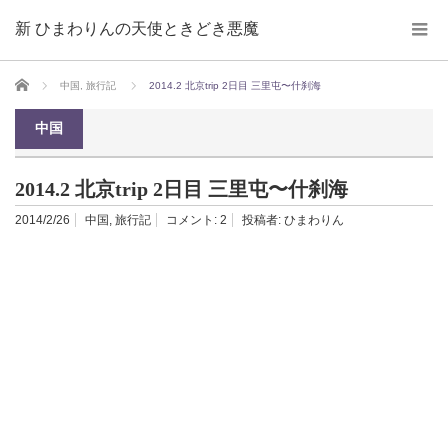
新 ひまわりんの天使ときどき悪魔
ホーム
中国
,
旅行記
2014.2 北京trip 2日目 三里屯〜什刹海
中国
2014.2 北京trip 2日目 三里屯〜什刹海
2014/2/26
中国
,
旅行記
コメント:
2
投稿者:
ひまわりん