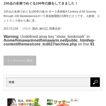
100点の名画でめぐる100年の旅をしてきました！
100点の名画でめぐる100年の旅 in ポーラ美術館A Century of Art Journey
through 100 Masterpiecesポーラ美術館開館15周年だそうです。入館前、エ
ントランス前から奥に見…
2017/11/26
ブログ
,
国内
,
旅行記
,
関東近郊
Warning
: Undefined array key "show_bookmark" in
/home/himawarinnet/himawarin.net/public_html/wp-
content/themes/core_tcd027/archive.php
on line
91
トップページに戻る