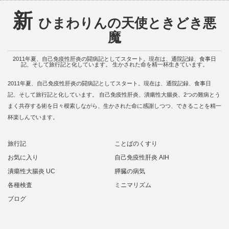
新
ひまわりんの天使ときどき悪
魔
2011年夏、自己免疫性肝炎の闘病記としてスタート。現在は、通院記録、食事日
記、そして旅行記と化しています。 生かされた命を精一杯生きています。
2011年夏、自己免疫性肝炎の闘病記としてスタート。現在は、通院記録、食事日
記、そして旅行記と化しています。 自己免疫性肝炎、潰瘍性大腸炎、2つの難病とう
まく共存する術を日々模索しながら、生かされた命に感謝しつつ、できることを精一
杯楽しんでいます。
旅行記
ことばのくすり
お気に入り
自己免疫性肝炎 AIH
潰瘍性大腸炎 UC
膵臓の病気
各種検査
ミニマリズム
ブログ