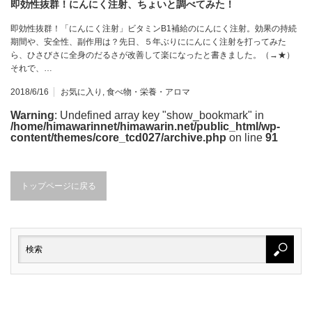
即効性抜群！にんにく注射、ちょいと調べてみた！
即効性抜群！「にんにく注射」ビタミンB1補給のにんにく注射。効果の持続
期間や、安全性、副作用は？先日、５年ぶりににんにく注射を打ってみた
ら、ひさびさに全身のだるさが改善して楽になったと書きました。（→★）
それで、…
2018/6/16
お気に入り
,
食べ物・栄養・アロマ
Warning
: Undefined array key "show_bookmark" in
/home/himawarinnet/himawarin.net/public_html/wp-
content/themes/core_tcd027/archive.php
on line
91
トップページに戻る