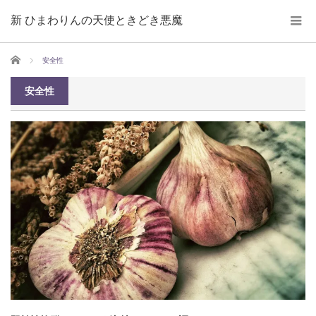
新 ひまわりんの天使ときどき悪魔
ホーム
安全性
安全性