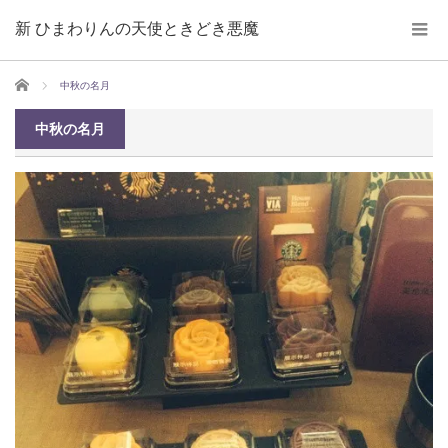
新 ひまわりんの天使ときどき悪魔
ホーム
中秋の名月
中秋の名月