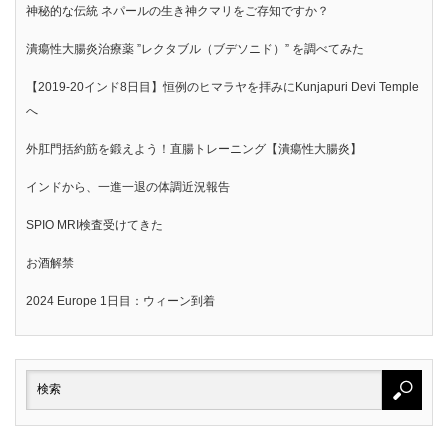
神秘的な伝統 ネパールの生き神クマリをご存知ですか？
潰瘍性大腸炎治療薬 ”レクタブル（ブデソニド）” を調べてみた
【2019-20インド8日目】恒例のヒマラヤを拝みにKunjapuri Devi Temple
へ
外肛門括約筋を鍛えよう！直腸トレーニング【潰瘍性大腸炎】
インドから、一進一退の体調近況報告
SPIO MRI検査受けてきた
お酒解禁
2024 Europe 1日目：ウィーン到着