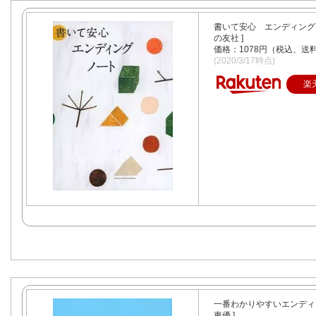
書いて安心 エンディングノ
の友社 ]
価格：1078円（税込、送料
(2020/3/17時点)
楽
一番わかりやすいエンディン
東優 ]