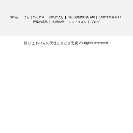
旅行記
ことばのくすり
お気に入り
自己免疫性肝炎 AIH
潰瘍性大腸炎 UC
膵臓の病気
各種検査
ミニマリズム
ブログ
新 ひまわりんの天使ときどき悪魔
All rights reserved.