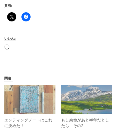
共有:
いいね:
読
み
込
み
中…
関連
エンディングノートはこれ
もし余命があと半年だとし
に決めた！
たら その2