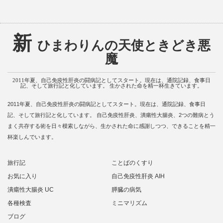
新
ひまわりんの天使ときどき悪
魔
2011年夏、自己免疫性肝炎の闘病記としてスタート。現在は、通院記録、食事日
記、そして旅行記と化しています。 生かされた命を精一杯生きています。
2011年夏、自己免疫性肝炎の闘病記としてスタート。現在は、通院記録、食事日
記、そして旅行記と化しています。 自己免疫性肝炎、潰瘍性大腸炎、2つの難病とう
まく共存する術を日々模索しながら、生かされた命に感謝しつつ、できることを精一
杯楽しんでいます。
旅行記
ことばのくすり
お気に入り
自己免疫性肝炎 AIH
潰瘍性大腸炎 UC
膵臓の病気
各種検査
ミニマリズム
ブログ