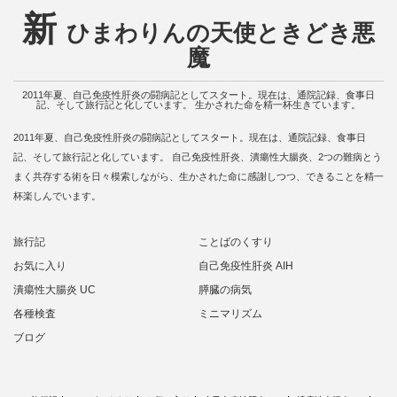
新
ひまわりんの天使ときどき悪
魔
2011年夏、自己免疫性肝炎の闘病記としてスタート。現在は、通院記録、食事日
記、そして旅行記と化しています。 生かされた命を精一杯生きています。
2011年夏、自己免疫性肝炎の闘病記としてスタート。現在は、通院記録、食事日
記、そして旅行記と化しています。 自己免疫性肝炎、潰瘍性大腸炎、2つの難病とう
まく共存する術を日々模索しながら、生かされた命に感謝しつつ、できることを精一
杯楽しんでいます。
旅行記
ことばのくすり
お気に入り
自己免疫性肝炎 AIH
潰瘍性大腸炎 UC
膵臓の病気
各種検査
ミニマリズム
ブログ