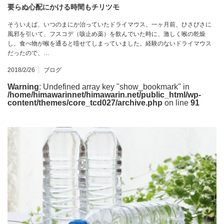
要らぬ心配にかける時間もチリツモ
そういえば、いつのまにか治っていたドライマウス。一ヶ月前、ひさびさに
風邪を引いて、フスコデ（咳止め薬）を飲んでいた時に、激しく喉の乾燥
し、食べ物が喉を通ると噎せてしまっていました。経験のないドライマウス
だったので、…
2018/2/26
ブログ
Warning
: Undefined array key "show_bookmark" in
/home/himawarinnet/himawarin.net/public_html/wp-
content/themes/core_tcd027/archive.php
on line
91