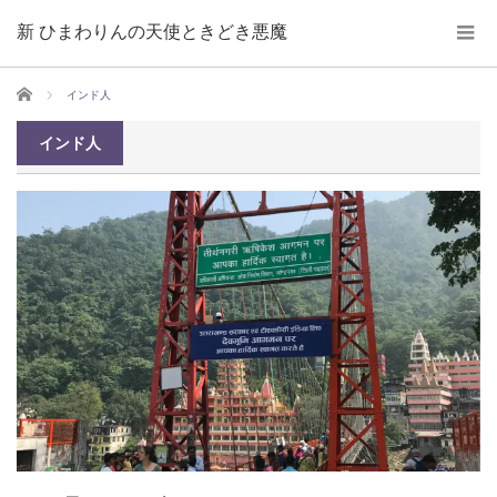
新 ひまわりんの天使ときどき悪魔
ホーム
インド人
インド人