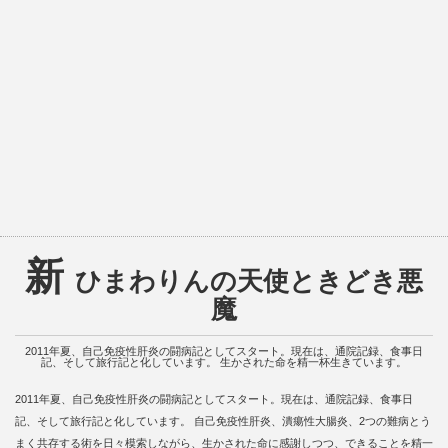
新
ひまわりんの天使ときどき悪
魔
2011年夏、自己免疫性肝炎の闘病記としてスタート。現在は、通院記録、食事日
記、そして旅行記と化しています。 生かされた命を精一杯生きています。
2011年夏、自己免疫性肝炎の闘病記としてスタート。現在は、通院記録、食事日
記、そして旅行記と化しています。 自己免疫性肝炎、潰瘍性大腸炎、2つの難病とう
まく共存する術を日々模索しながら、生かされた命に感謝しつつ、できることを精一