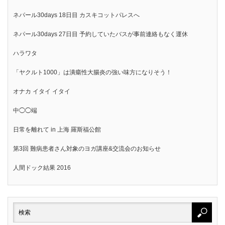
ネパール30days 18日目 カスキコットパレスへ
ネパール30days 27日目 予約していたバスが事前連絡もなく運休
ハラワタ
「ヤクルト1000」は潰瘍性大腸炎の強い味方になりそう！
オナカ イタイ イタイ
中◯◯端
日常を離れて in 上海 羅斯福公館
第3回 難病患者さん対象のヨガ講座&交流会のお知らせ
人間ドック結果 2016