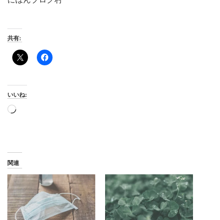
共有:
いいね:
読
み
込
み
中…
関連