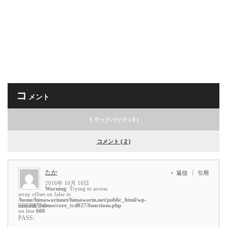
コ
メント
トラックバック ( 0 )
コメント ( 2 )
たか
返信
引用
2016年 10月 10日
Warning
: Trying to access
array offset on false in
/home/himawarinnet/himawarin.net/public_html/wp-
content/themes/core_tcd027/functions.php
SECRET: 0
on line
600
PASS: