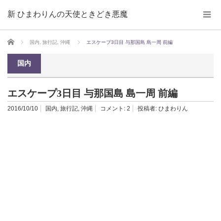
新 ひまわりんの天使ときどき悪魔
ホーム
国内
,
旅行記
,
沖縄
エスケープ3日目 与那国島 島一周 前編
国内
エスケープ3日目 与那国島 島一周 前編
2016/10/10
国内
,
旅行記
,
沖縄
コメント:
2
投稿者:
ひまわりん