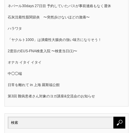
ネパール30days 27日目 予約していたバスが事前連絡もなく運休
石灰沈着性股関節炎 〜突然歩けないほどの激痛〜
ハラワタ
「ヤクルト1000」は潰瘍性大腸炎の強い味方になりそう！
2度目のEUS-FNA検査入院 〜検査当日(1)〜
オナカ イタイ イタイ
中◯◯端
日常を離れて in 上海 羅斯福公館
第3回 難病患者さん対象のヨガ講座&交流会のお知らせ