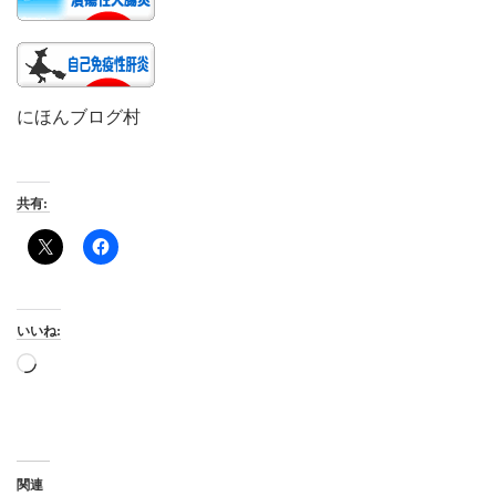
にほんブログ村
共有:
いいね:
読
み
込
み
中…
関連