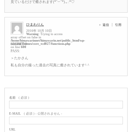
見ているだけで癒されます(*˘︶˘*).｡.:*♡
ひまわりん
返信
引用
2016年 10月 10日
Warning
: Trying to access
array offset on false in
/home/himawarinnet/himawarin.net/public_html/wp-
content/themes/core_tcd027/functions.php
SECRET: 0
on line
600
PASS:
＞たかさん
私も自分の撮った過去の写真に癒されています^ ^
名前
( 必須 )
E-MAIL
( 必須 ) - 公開されません -
URL