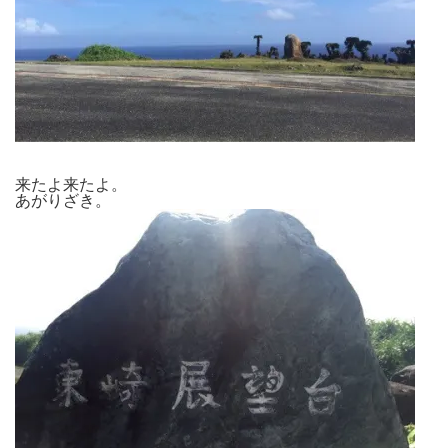
来たよ来たよ。
あがりざき。