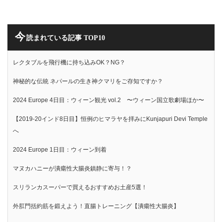
今
読まれている記事 TOP10
レクタブルを飛行機に持ち込みOK？NG？
神秘的な伝統 ネパールの生き神クマリをご存知ですか？
2024 Europe 4日目：ウィーン観光 vol.2 〜ウィーン国立歌劇場ほか〜
【2019-20インド8日目】恒例のヒマラヤを拝みにKunjapuri Devi Temple
へ
2024 Europe 1日目：ウィーン到着
マヌカハニーが潰瘍性大腸炎鎮静に寄与！？
スリランカスーパーで買えるおすすめお土産5選！
外肛門括約筋を鍛えよう！直腸トレーニング【潰瘍性大腸炎】