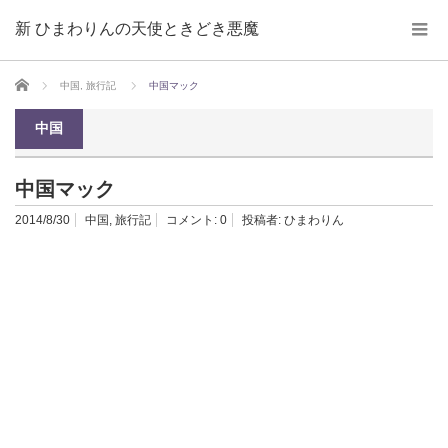
新 ひまわりんの天使ときどき悪魔
ホーム
中国
,
旅行記
中国マック
中国
中国マック
2014/8/30
中国
,
旅行記
コメント:
0
投稿者:
ひまわりん