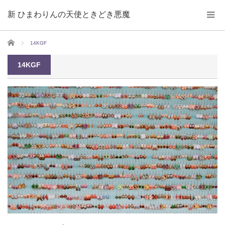
新 ひまわりんの天使ときどき悪魔
ホーム
14KGF
14KGF