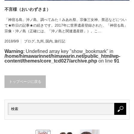
不言様（おいわずさま）
「神宿る島」沖ノ島、調べてみた！みあれ祭、宗像三女神、禁忌などについ
て★昨日の記事★の続きです。2017年に世界遺産登録された、「神宿る島」
宗像・沖ノ島（正確には、「沖ノ島と関連遺産群」）。こ…
2018/9/9
ブログ
,
九州
,
国内
,
旅行記
Warning
: Undefined array key "show_bookmark" in
/home/himawarinnet/himawarin.net/public_html/wp-
content/themes/core_tcd027/archive.php
on line
91
トップページに戻る