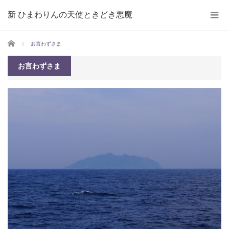
新 ひまわりんの天使ときどき悪魔
ホーム
お言わずさま
お言わずさま