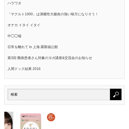
ハラワタ
「ヤクルト1000」は潰瘍性大腸炎の強い味方になりそう！
オナカ イタイ イタイ
中◯◯端
日常を離れて in 上海 羅斯福公館
第3回 難病患者さん対象のヨガ講座&交流会のお知らせ
人間ドック結果 2016