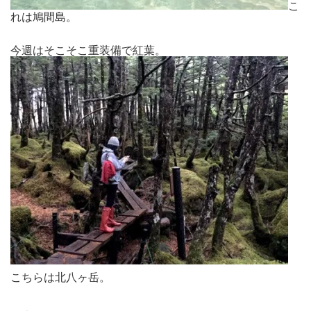
こ
れは鳩間島。
今週はそこそこ重装備で紅葉。
こちらは北八ヶ岳。