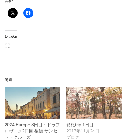
共有:
いいね:
読
み
込
み
中…
関連
2024 Europe 8日目：ドゥブ
箱根trip 1日目
ロヴニク2日目 後編 サンセ
2017年11月24日
ットクルーズ
ブログ