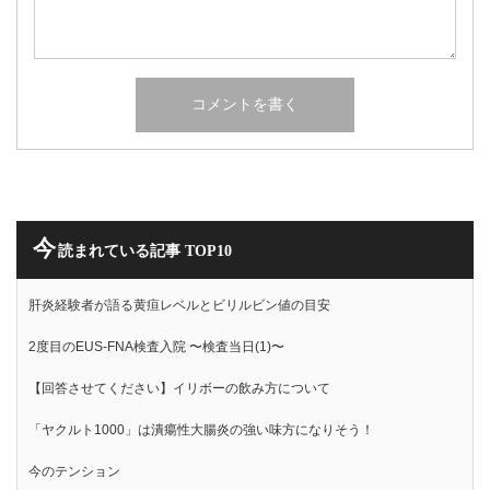
今
読まれている記事 TOP10
肝炎経験者が語る黄疸レベルとビリルビン値の目安
2度目のEUS-FNA検査入院 〜検査当日(1)〜
【回答させてください】イリボーの飲み方について
「ヤクルト1000」は潰瘍性大腸炎の強い味方になりそう！
今のテンション