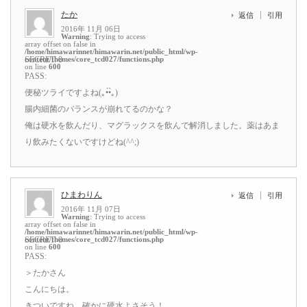
たか
返信
引用
2016年 11月 06日
Warning
: Trying to access
array offset on false in
/home/himawarinnet/himawarin.net/public_html/wp-
content/themes/core_tcd027/functions.php
SECRET: 0
on line
600
PASS:
便秘ツライですよね(｡•́•̀｡)
腸内細菌のバランスが崩れてるのかな？
俺は硬水を飲んだり、マグラックスを飲んで解消しました。薬はあま
り飲みたくないですけどね(^^;)
ひまわりん
返信
引用
2016年 11月 07日
Warning
: Trying to access
array offset on false in
/home/himawarinnet/himawarin.net/public_html/wp-
content/themes/core_tcd027/functions.php
SECRET: 0
on line
600
PASS:
＞たかさん
こんにちは。
きついですね。確かに硬水よさそう！