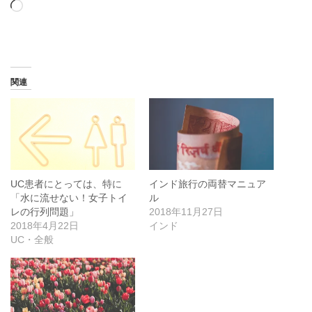
読
み
込
み
中…
関連
UC患者にとっては、特に
インド旅行の両替マニュア
「水に流せない！女子トイ
ル
レの行列問題」
2018年11月27日
2018年4月22日
インド
UC・全般