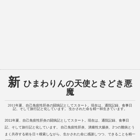
新
ひまわりんの天使ときどき悪
魔
2011年夏、自己免疫性肝炎の闘病記としてスタート。現在は、通院記録、食事日
記、そして旅行記と化しています。 生かされた命を精一杯生きています。
2011年夏、自己免疫性肝炎の闘病記としてスタート。現在は、通院記録、食事日
記、そして旅行記と化しています。 自己免疫性肝炎、潰瘍性大腸炎、2つの難病とう
まく共存する術を日々模索しながら、生かされた命に感謝しつつ、できることを精一