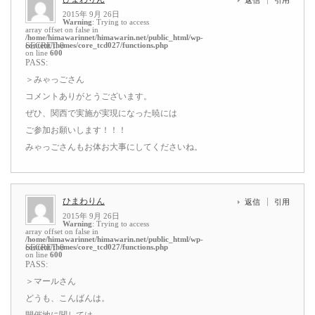
2015年 9月 26日
Warning
: Trying to access
array offset on false in
/home/himawarinnet/himawarin.net/public_html/wp-
content/themes/core_tcd027/functions.php
SECRET: 0
on line
600
PASS:
＞みゃっごさん
コメントありがとうございます。
ぜひ、関西で実施が実現になった暁には
ご参加お願いします！！！
みゃっごさんもお体お大事にしてくださいね。
ひまわりん
返信
引用
2015年 9月 26日
Warning
: Trying to access
array offset on false in
/home/himawarinnet/himawarin.net/public_html/wp-
content/themes/core_tcd027/functions.php
SECRET: 0
on line
600
PASS:
＞マールさん
どうも、こんばんは。
開催地に関しては、