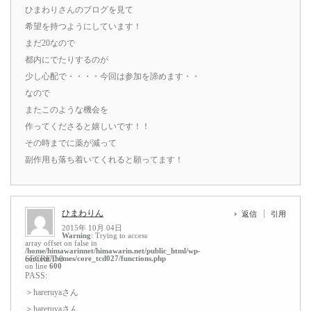
ひまわりさんのブログを見て
希望を持つようにしています！
まだ20なので
都内にでたりするのが
少し心配で・・・・今回は参加を諦めます・・
なので
またこのような機会を
作ってくださると嬉しいです！！
その時までに薬が減って
副作用も落ち着いてくれると願ってます！
ひまわりん
返信
引用
2015年 10月 04日
Warning
: Trying to access
array offset on false in
/home/himawarinnet/himawarin.net/public_html/wp-
content/themes/core_tcd027/functions.php
SECRET: 0
on line
600
PASS:
＞hareruyaさん
＞hareruyaさん