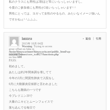
私のクラスにも男性は2割ほど常にいらっしゃいますし。
今度のご参加者にも男性が2名いらっしゃいます^ ^
男性にとっては、ヨガって女性のやるもの、みたいなイメージ強いん
ですかねぇ^ ^ふふふ。
hareruya
返信
引用
2015年 10月 04日
Warning
: Trying to access
array offset on false in
/home/himawarinnet/himawarin.net/public_html/wp-
content/themes/core_tcd027/functions.php
SECRET: 0
on line
600
PASS:
初めまして。
あたしは約2年間体調を壊してて
今年の3月に間質性肺炎で入院をし
6月に大動脈炎症候群と言われました
こちらも難病の一つです
今プレドニン20で
大量のニキビとムーンフェイスで
落ち込んでる毎日で