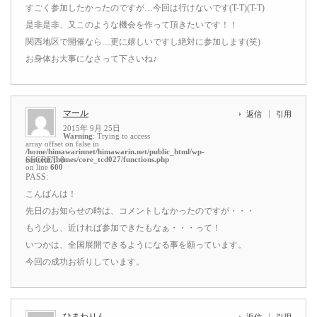
すごく参加したかったのですが…今回は行けないです(T-T)(T-T)
是非是非、又このような機会を作って頂きたいです！！
関西地区で開催なら…更に嬉しいですし絶対に参加します(笑)
お身体お大事になさって下さいね♪
マール
返信
引用
2015年 9月 25日
Warning
: Trying to access
array offset on false in
/home/himawarinnet/himawarin.net/public_html/wp-
content/themes/core_tcd027/functions.php
SECRET: 0
on line
600
PASS:
こんばんは！
先日のお知らせの時は、コメントしなかったのですが・・・
もう少し、近ければ参加できたもなぁ・・・って！
いつかは、全国展開できるようになる事を願っています。
今回の成功お祈りしています。
ひまわりん
返信
引用