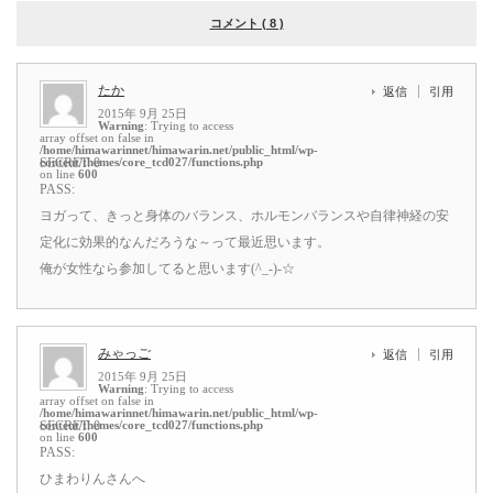
コメント ( 8 )
たか
返信
引用
2015年 9月 25日
Warning
: Trying to access
array offset on false in
/home/himawarinnet/himawarin.net/public_html/wp-
content/themes/core_tcd027/functions.php
SECRET: 0
on line
600
PASS:
ヨガって、きっと身体のバランス、ホルモンバランスや自律神経の安
定化に効果的なんだろうな～って最近思います。
俺が女性なら参加してると思います(^_-)-☆
みゃっご
返信
引用
2015年 9月 25日
Warning
: Trying to access
array offset on false in
/home/himawarinnet/himawarin.net/public_html/wp-
content/themes/core_tcd027/functions.php
SECRET: 0
on line
600
PASS:
ひまわりんさんへ