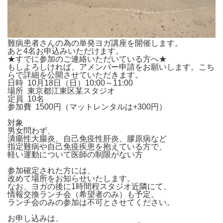
難病患者さんの為の単発ヨガ講座を開催します。
あと4名お申込みいただけます。
★すでに参加のご連絡いただいている方へ★
もしよろしければ、アメンバー申請をお願いします。こち
らで詳細を公開させていただきます。
日時 10月18日（日）10:00～11:00
場所 東京都江東区某スタジオ
定員 10名
参加費 1500円（マットレンタルは+300円）
対象
男女問わず、
潰瘍性大腸炎、自己免疫性肝炎、膠原病など
指定難病や自己免疫疾患を抱えている方で、
軽い運動について医師の制限がない方
参加確定された方には、
改めて場所をお知らせいたします。
なお、ヨガの後に1時間程スタジオ近隣にて、
情報交換ランチ会（希望者のみ）も予定。
ランチ会のみの参加は不可とさせてください。
お申し込みは、