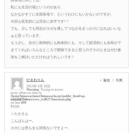
私にも生活の場というのがあり、
なかなかすぐに全国各地で、というわけにもいかないのですが、
今回も収支的には完全に赤字です^ ^
でも、少しでも同志がヨガを通してつながるきっかけになればいいな
ぁと思っています。
もう少し、自分に精神的にも肉体的にも、そして経済的にも余裕がで
きてくればいろんなところで開催できると思うのでそのときはぜひ参
加をご検討いただければうれしいです！
ひまわりん
返信
引用
2015年 9月 26日
Warning
: Trying to access
array offset on false in
/home/himawarinnet/himawarin.net/public_html/wp-
content/themes/core_tcd027/functions.php
SECRET: 0
on line
600
PASS:
＞たかさん
こんばんはー。
ヨガには男も女も関係ないですよー。