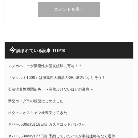
今
読まれている記事 TOP10
マヌカハニーが潰瘍性大腸炎鎮静に寄与！？
「ヤクルト1000」は潰瘍性大腸炎の強い味方になりそう！
石灰沈着性股関節炎 〜突然歩けないほどの激痛〜
新薬カログラの服薬はじめました
オクトレオスキャン検査受けてきた
ネパール30days 18日目 カスキコットパレスへ
ネパール30days 27日目 予約していたバスが事前連絡もなく運休